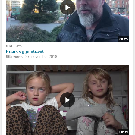
00:25
ØKF - off.
Frank og juletræet
965 views
27. november 2018
00:39