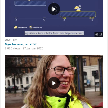
02:15
ØKF - off.
Nye ferieregler 2020
2.626 views
27. januar 2020