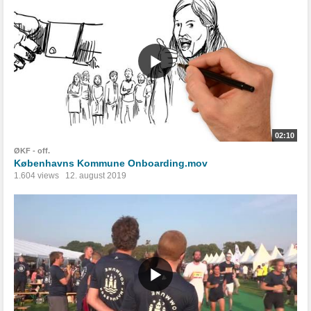
02:10
ØKF - off.
Københavns Kommune Onboarding.mov
1.604 views
12. august 2019