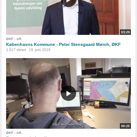
03:29
ØKF - off.
Københavns Kommune - Peter Stensgaard Mørch, ØKF
1.017 views
19. juni 2019
00:25
ØKF - off.