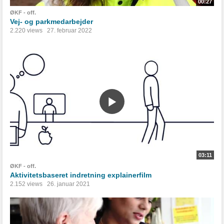
00:27
ØKF - off.
Vej- og parkmedarbejder
2.220 views
27. februar 2022
03:11
ØKF - off.
Aktivitetsbaseret indretning explainerfilm
2.152 views
26. januar 2021