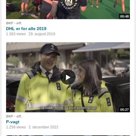
00:48
ØKF - off.
DHL er for alle 2019
1.383 views
29. august 2019
00:27
ØKF - off.
P-vagt
1.258 views
2. december 2022