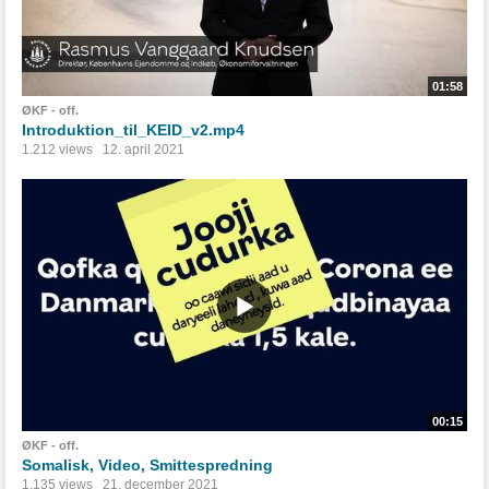
01:58
ØKF - off.
Introduktion_til_KEID_v2.mp4
1.212 views
12. april 2021
00:15
ØKF - off.
Somalisk, Video, Smittespredning
1.135 views
21. december 2021