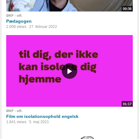
00:36
ØKF - off.
Pædagogen
2.008 views
27. februar 2022
01:17
ØKF - off.
Film om isolationsophold engelsk
1.841 views
5. maj 2021