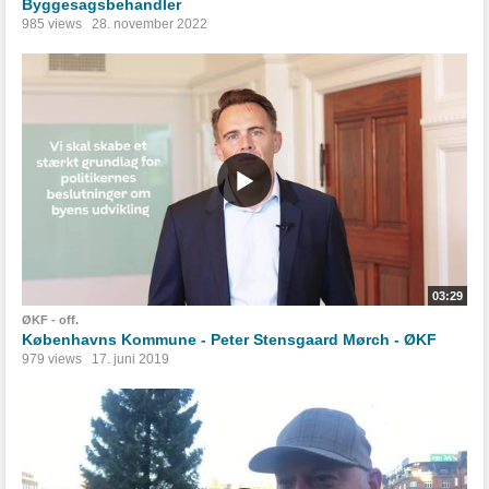
Byggesagsbehandler
985 views
28. november 2022
03:29
ØKF - off.
Københavns Kommune - Peter Stensgaard Mørch - ØKF
979 views
17. juni 2019