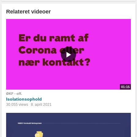
Relateret videoer
01:15
ØKF - off.
Isolationsophold
30.055 views
8. april 2021