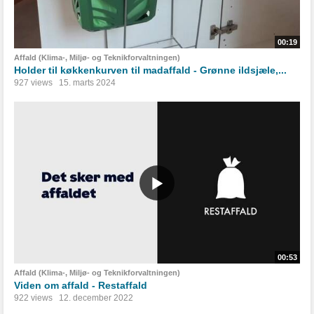
00:19
Affald (Klima-, Miljø- og Teknikforvaltningen)
Holder til køkkenkurven til madaffald - Grønne ildsjæle,...
927 views
15. marts 2024
00:53
Affald (Klima-, Miljø- og Teknikforvaltningen)
Viden om affald - Restaffald
922 views
12. december 2022