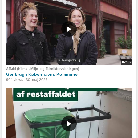
02:16
Affald (Klima-, Miljø- og Teknikforvaltningen)
Genbrug i Københavns Kommune
964 views
30. maj 2023