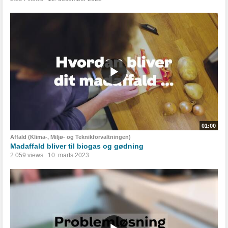
01:00
Affald (Klima-, Miljø- og Teknikforvaltningen)
Madaffald bliver til biogas og gødning
2.059 views
10. marts 2023