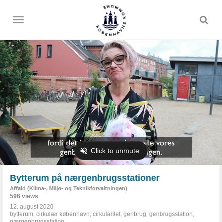
Toggle
menu
Bytterum på nærgenbrugsstationer
Affald (Klima-, Miljø- og Teknikforvaltningen)
596 views
12. august 2020
bytterum
,
cirkulær københavn
,
cirkularitet
,
genbrug
,
genbrugsstation
,
nærgenbrugsstation