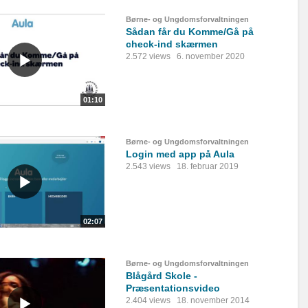
Børne- og Ungdomsforvaltningen
Sådan får du Komme/Gå på
check-ind skærmen
2.572 views
6. november 2020
01:10
Børne- og Ungdomsforvaltningen
Login med app på Aula
2.543 views
18. februar 2019
02:07
Børne- og Ungdomsforvaltningen
Blågård Skole -
Præsentationsvideo
2.404 views
18. november 2014