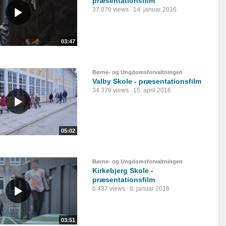
præsentationsfilm
37.070 views
14. januar 2016
03:47
Børne- og Ungdomsforvaltningen
Valby Skole - præsentationsfilm
34.379 views
15. april 2016
05:02
Børne- og Ungdomsforvaltningen
Kirkebjerg Skole -
præsentationsfilm
6.437 views
6. januar 2016
03:51