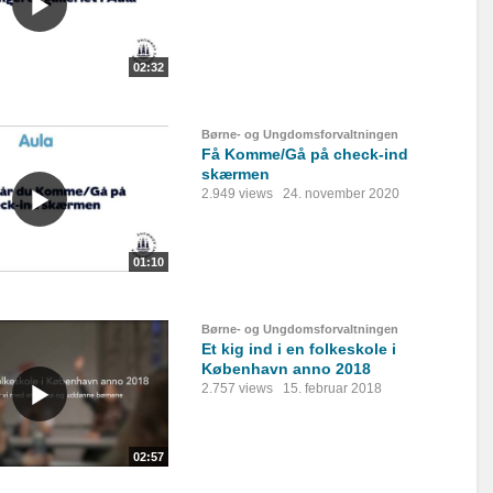
02:32
Børne- og Ungdomsforvaltningen
Få Komme/Gå på check-ind
skærmen
2.949 views
24. november 2020
01:10
Børne- og Ungdomsforvaltningen
Et kig ind i en folkeskole i
København anno 2018
2.757 views
15. februar 2018
02:57