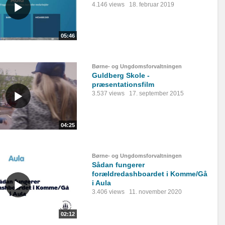
4.146 views
18. februar 2019
05:46
Børne- og Ungdomsforvaltningen
Guldberg Skole -
præsentationsfilm
3.537 views
17. september 2015
04:25
Børne- og Ungdomsforvaltningen
Sådan fungerer
forældredashboardet i Komme/Gå
i Aula
3.406 views
11. november 2020
02:12