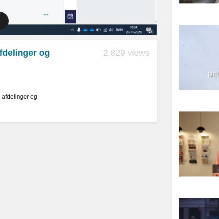
delinger og
2.829 views
 afdelinger og