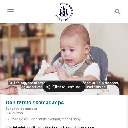
Toggle
menu
Den første skemad.mp4
Sundhed og omsorg
3.46 views
12. marts 2021
den første skemad
,
mad til baby
Lille introduktionsfilm om den første skemad for små børn