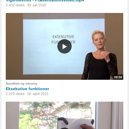
Vigerslevhus - Præsentationsvideo.mp4
2.402 views
30. juli 2020
09:50
Sundhed og omsorg
Eksekutive funktioner
2.223 views
28. april 2021