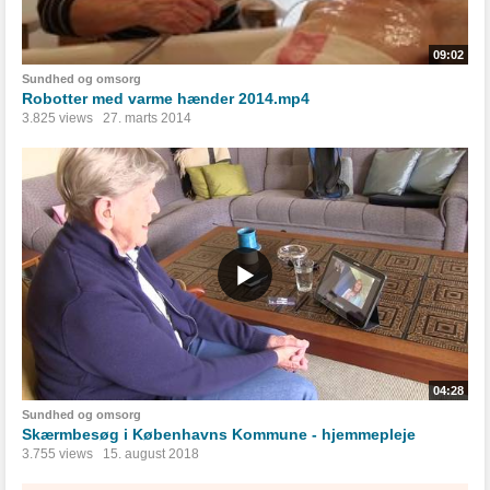
09:02
Sundhed og omsorg
Robotter med varme hænder 2014.mp4
3.825 views
27. marts 2014
04:28
Sundhed og omsorg
Skærmbesøg i Københavns Kommune - hjemmepleje
3.755 views
15. august 2018