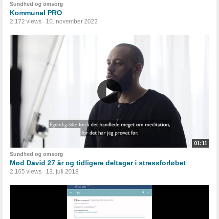
Sundhed og omsorg
Kommunal PRO
2.172 views
10. november 2022
01:11
Sundhed og omsorg
Mød David 27 år og tidligere deltager i stressforløbet
2.165 views
13. juli 2018