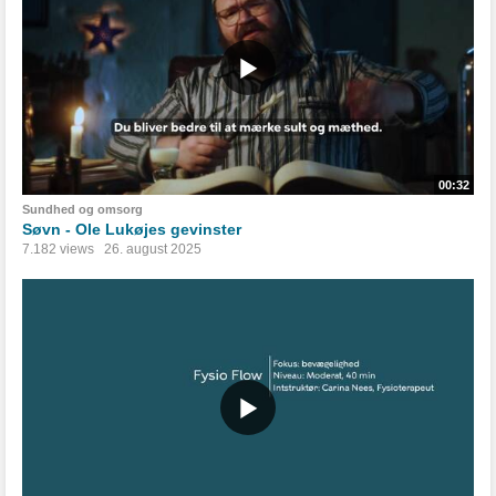
00:32
Sundhed og omsorg
Søvn - Ole Lukøjes gevinster
7.182 views
26. august 2025