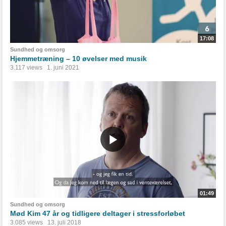
17:08
Sundhed og omsorg
Hjemmetræning – 10 øvelser med musik
3.117 views
1. juni 2021
01:49
Sundhed og omsorg
Mød Kim 47 år og tidligere deltager i stressforløbet
3.085 views
13. juli 2018