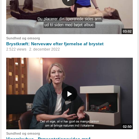
03:02
Sundhed og omsorg
Brystkræft: Nervevæv efter fjernelse af brystet
2.522 views
2. december 2022
02:50
Sundhed og omsorg