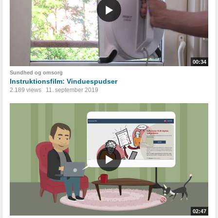
00:34
Sundhed og omsorg
Instruktionsfilm: Vinduespudser
2.189 views
11. september 2019
02:47