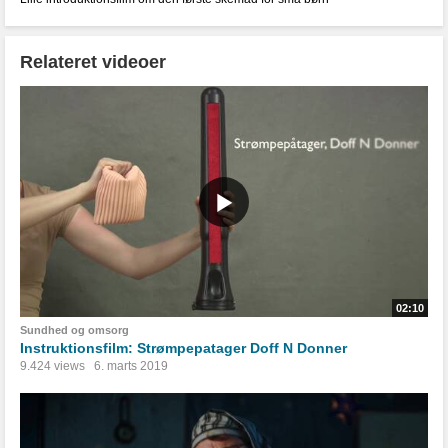
Relateret videoer
02:10
Sundhed og omsorg
Instruktionsfilm: Strømpepatager Doff N Donner
9.424 views
6. marts 2019