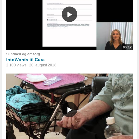
06:12
Sundhed og omsorg
IntoWords til Cura
2.100 views
20. august 2018