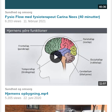
40:36
Sundhed og omsorg
Fysio Flow med fysioterapeut Carina Nees (40 minutter)
6.203 views
11. februar 2021
11:07
Sundhed og omsorg
Hjernens opbygning.mp4
5.205 views
22. juni 2020