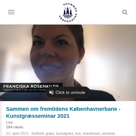
Toggle
menu
Sammen om fremtidens Københavnerbane -
Kunstgræsseminar 2021
Live
284 views
22. april 2021
fodbold
,
græs
,
kunstgræs
,
live
,
livestream
,
seminar