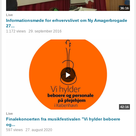
36:16
Live
Informationsmøde for erhvervslivet om Ny Amagerbrogade
27...
1.172 views
29. september 2016
42:16
Live
Finalekoncerten fra musikfestivalen ”Vi hylder beboere
og...
597 views
27. august 2020