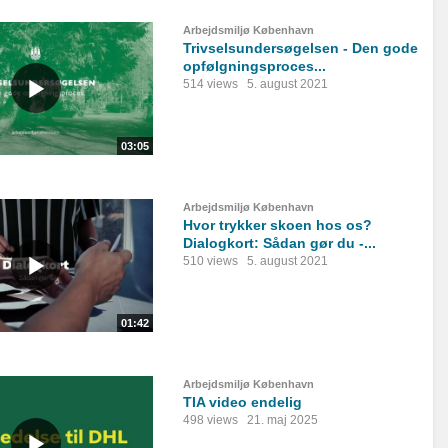
Arbejdsmiljø København
Trivselsundersøgelsen - Den gode
opfølgningsproces...
514 views
5. august 2021
03:05
Arbejdsmiljø København
Hvor trykker skoen hos os?
Dialogkort: Sådan gør du -...
510 views
5. august 2021
01:42
Arbejdsmiljø København
TIA video endelig
498 views
21. maj 2025