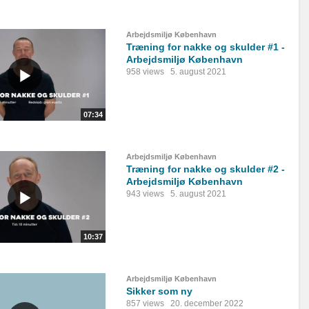
Arbejdsmiljø København
Træning for nakke og skulder #1 -
Arbejdsmiljø København
958 views
5. august 2021
07:34
Arbejdsmiljø København
Træning for nakke og skulder #2 -
Arbejdsmiljø København
943 views
5. august 2021
10:37
Arbejdsmiljø København
Sikker som ny
857 views
20. december 2022