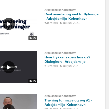
Arbejdsmiljø København
Risikovurdering ved forflytninger
- Arbejdsmiljø København
636 views
5. august 2021
02:27
Arbejdsmiljø København
Hvor trykker skoen hos os?
Dialogkort - Arbejdsmiljø...
610 views
5. august 2021
02:27
Arbejdsmiljø København
Træning for mave og ryg #1 -
Arbejdsmiljø København