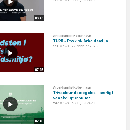
583 views
5. august 2021
08:43
Arbejdsmiljø København
TU25 - Psykisk Arbejdsmiljø
556 views
27. februar 2025
07:15
Arbejdsmiljø København
Trivselsundersøgelse - særligt
vanskeligt resultat...
543 views
5. august 2021
02:46