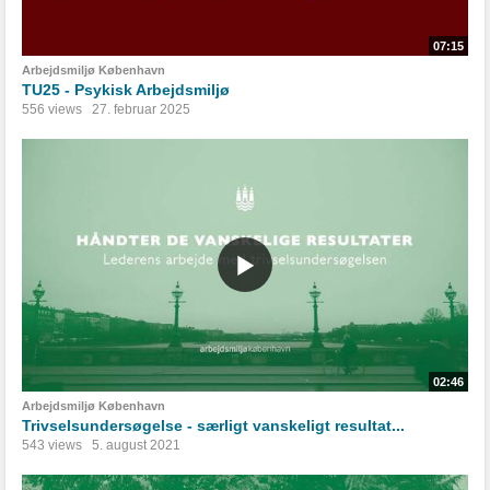
07:15
Arbejdsmiljø København
TU25 - Psykisk Arbejdsmiljø
556 views
27. februar 2025
02:46
Arbejdsmiljø København
Trivselsundersøgelse - særligt vanskeligt resultat...
543 views
5. august 2021