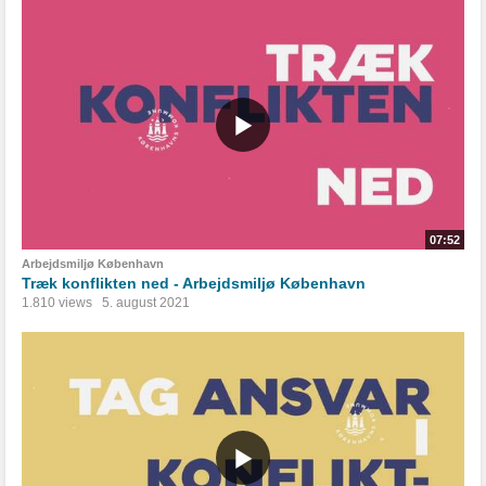
07:52
Arbejdsmiljø København
Træk konflikten ned - Arbejdsmiljø København
1.810 views
5. august 2021