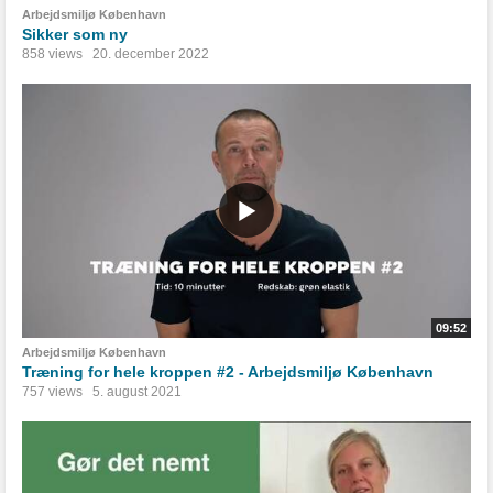
Arbejdsmiljø København
Sikker som ny
858 views
20. december 2022
09:52
Arbejdsmiljø København
Træning for hele kroppen #2 - Arbejdsmiljø København
757 views
5. august 2021