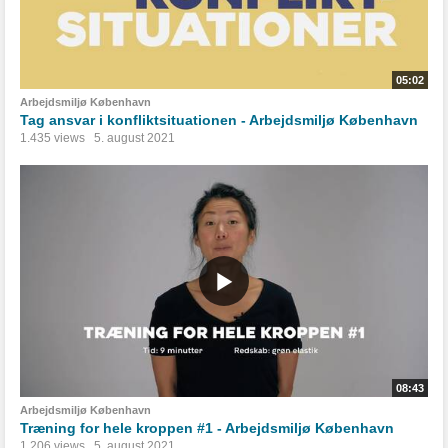
05:02
Arbejdsmiljø København
Tag ansvar i konfliktsituationen - Arbejdsmiljø København
1.435 views
5. august 2021
08:43
Arbejdsmiljø København
Træning for hele kroppen #1 - Arbejdsmiljø København
1.206 views
5. august 2021