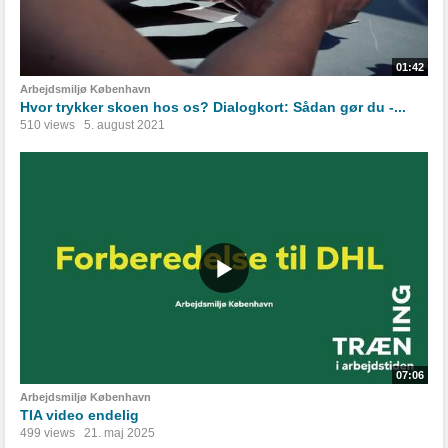
01:42
Arbejdsmiljø København
Hvor trykker skoen hos os? Dialogkort: Sådan gør du -...
510 views
5. august 2021
07:06
Arbejdsmiljø København
TIA video endelig
499 views
21. maj 2025