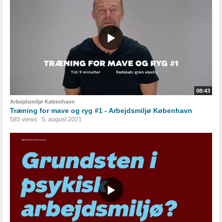
08:43
Arbejdsmiljø København
Træning for mave og ryg #1 - Arbejdsmiljø København
585 views
5. august 2021