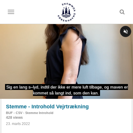
Toggle
menu
Stemme - Introhold Vejrtrækning
BUF - CSV - Stemme Introhold
428 views
23. marts 2022