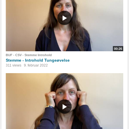
00:26
BUF - CSV - Stemme Introhold
Stemme - Introhold Tungeøvelse
311 views
9. februar 2022