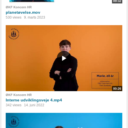
09:32
ØKF Koncern HR
planetøvelse.mov
530 views
9. marts 2023
00:26
ØKF Koncern HR
Interne udviklingsveje 4.mp4
342 views
14. juni 2022