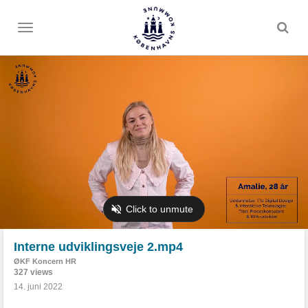
Toggle
menu
Interne udviklingsveje 2.mp4
ØKF Koncern HR
327 views
14. juni 2022