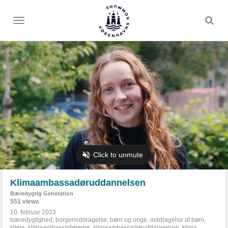
Toggle
menu
Klimaambassadøruddannelsen
Bæredygtig Generation
551 views
10. februar 2023
bæredygtighed
,
borgerinddragelse
,
børn og unge
,
inddragelse af børn
,
klima
,
klimaambassadørerne
,
klimaambassadøruddannelsen
,
klima