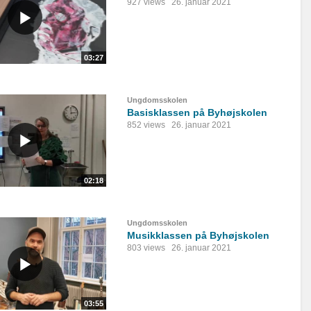
927 views
26. januar 2021
03:27
Ungdomsskolen
Basisklassen på Byhøjskolen
852 views
26. januar 2021
02:18
Ungdomsskolen
Musikklassen på Byhøjskolen
803 views
26. januar 2021
03:55