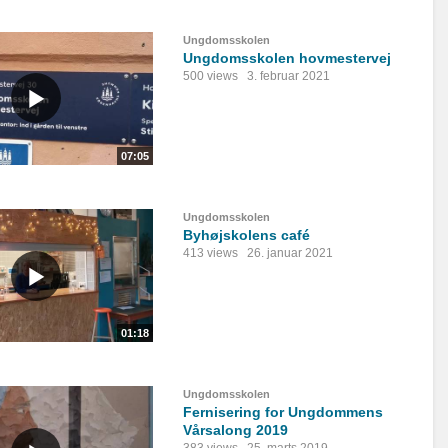
Ungdomsskolen
Ungdomsskolen hovmestervej
500 views
3. februar 2021
07:05
Ungdomsskolen
Byhøjskolens café
413 views
26. januar 2021
01:18
Ungdomsskolen
Fernisering for Ungdommens
Vårsalong 2019