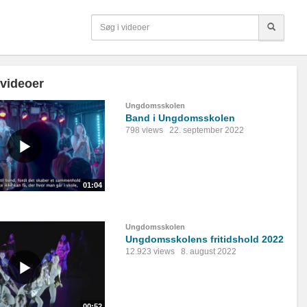
 videoer
Ungdomsskolen
Band i Ungdomsskolen
798 views
22. september 2022
01:04
Ungdomsskolen
Ungdomsskolens fritidshold 2022
12.923 views
8. august 2022
00:52