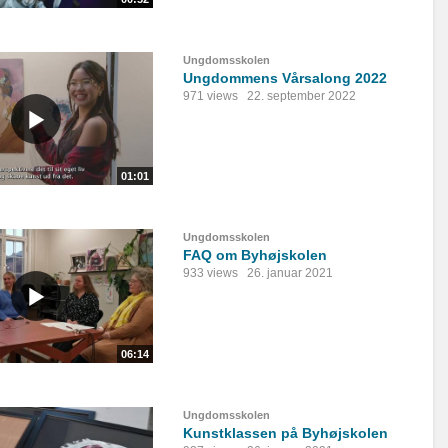
Ungdomsskolen
Ungdommens Vårsalong 2022
971 views
22. september 2022
01:01
Ungdomsskolen
FAQ om Byhøjskolen
933 views
26. januar 2021
06:14
Ungdomsskolen
Kunstklassen på Byhøjskolen