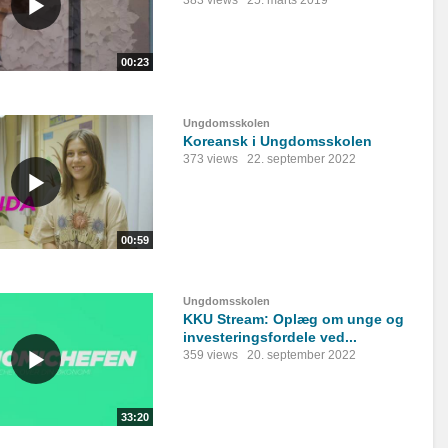
383 views
25. marts 2019
00:23
Ungdomsskolen
Koreansk i Ungdomsskolen
373 views
22. september 2022
00:59
Ungdomsskolen
KKU Stream: Oplæg om unge og
investeringsfordele ved...
359 views
20. september 2022
33:20