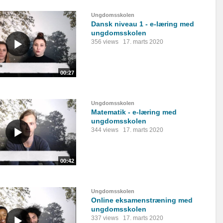
Ungdomsskolen
Dansk niveau 1 - e-læring med
ungdomsskolen
356 views
17. marts 2020
00:27
Ungdomsskolen
Matematik - e-læring med
ungdomsskolen
344 views
17. marts 2020
00:42
Ungdomsskolen
Online eksamenstræning med
ungdomsskolen
337 views
17. marts 2020