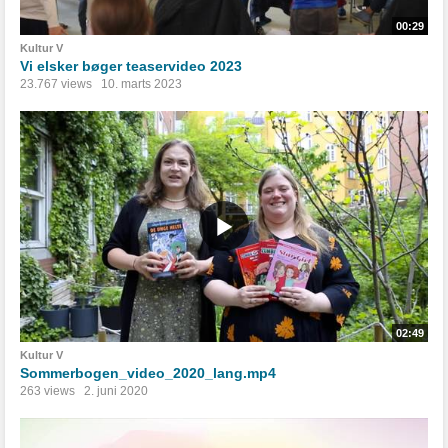
00:29
Kultur V
Vi elsker bøger teaservideo 2023
23.767 views
10. marts 2023
02:49
Kultur V
Sommerbogen_video_2020_lang.mp4
263 views
2. juni 2020