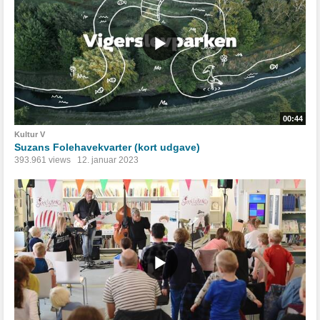
00:44
Kultur V
Suzans Folehavekvarter (kort udgave)
393.961 views
12. januar 2023