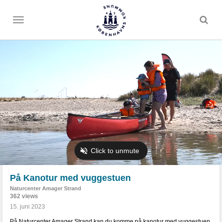
Toggle
menu
På Kanotur med vuggestuen
Naturcenter Amager Strand
362 views
15. juni 2023
På Naturcenter Amager Strand kan du komme på kanotur med vuggestuen.