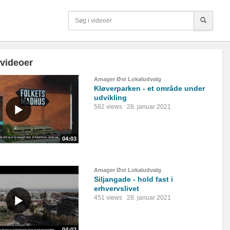
 videoer
Amager Øst Lokaludvalg
Kløverparken - et område under
udvikling
582 views
28. januar 2021
04:03
Amager Øst Lokaludvalg
Siljangade - hold fast i
erhvervslivet
451 views
28. januar 2021
04:02