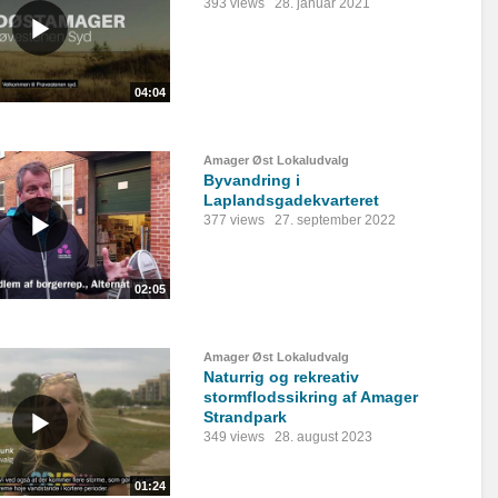
393 views
28. januar 2021
04:04
Amager Øst Lokaludvalg
Byvandring i
Laplandsgadekvarteret
377 views
27. september 2022
02:05
Amager Øst Lokaludvalg
Naturrig og rekreativ
stormflodssikring af Amager
Strandpark
349 views
28. august 2023
01:24