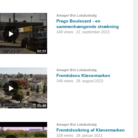
Amager Øst Lokaludvalg
Prags Boulevard - en
sammenhængende strækning
348 views
22. september 2023
02:23
Amager Øst Lokaludvalg
Fremtidens Kløvermarken
348 views
28. august 2023
01:49
Amager Øst Lokaludvalg
Fremtidssikring af Kløvermarken
328 views
28. januar 2021