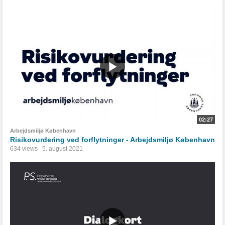
02:27
Arbejdsmiljø København
Risikovurdering ved forflytninger - Arbejdsmiljø København
634 views
5. august 2021