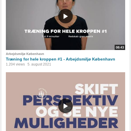
08:43
Arbejdsmiljø København
Træning for hele kroppen #1 - Arbejdsmiljø København
1.204 views
5. august 2021