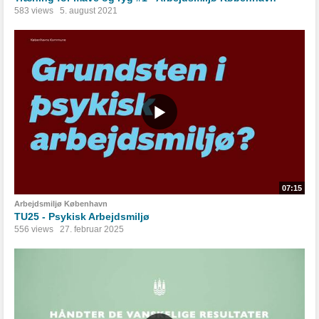
583 views
5. august 2021
07:15
Arbejdsmiljø København
TU25 - Psykisk Arbejdsmiljø
556 views
27. februar 2025