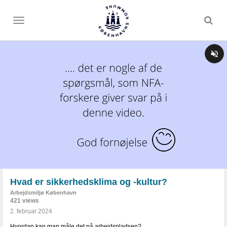
Toggle
menu
Hvad er sikkerhedsklima og -kultur?
Arbejdsmiljø København
421 views
2. februar 2024
Hvordan kan man måle det på arbejdspladsen?