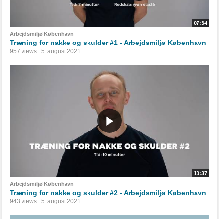
07:34
Arbejdsmiljø København
Træning for nakke og skulder #1 - Arbejdsmiljø København
957 views
5. august 2021
10:37
Arbejdsmiljø København
Træning for nakke og skulder #2 - Arbejdsmiljø København
943 views
5. august 2021