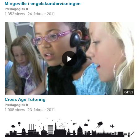
Mingoville i engelskundervisningen
Pædagogisk It
1.352 views
24. februar 2011
04:51
Cross Age Tutoring
Pædagogisk It
1.008 views
23. februar 2011