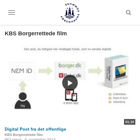
Toggle
menu
KBS Borgerrettede film
01:10
Digital Post fra det offentlige
KBS Borgerrettede film
963 views
6. november 2014