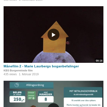
00:16
Månefilm 2 - Marie Laurbergs boganbefalinger
KBS Borgerrettede film
435 views
1. februar 2019