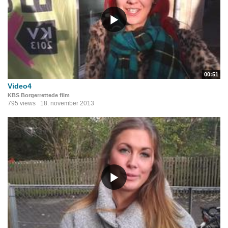
00:51
Video4
KBS Borgerrettede film
795 views
18. november 2013