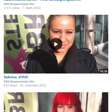
KBS Borgerrettede film
2.471 views
7. marts 2014
01:16
Sabrina_KVUC
KBS Borgerrettede film
815 views
18. november 2013