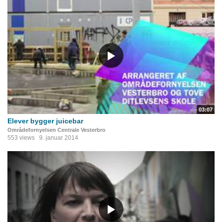
03:07
Elever bygger juicebar
Områdefornyelsen Centrale Vesterbro
553 views
9. januar 2014