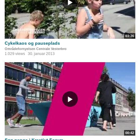
03:26
Cykelkaos og pauseplads
Områdefornyelsen Centrale Vesterbro
1.029 views
30. januar 2013
00:42