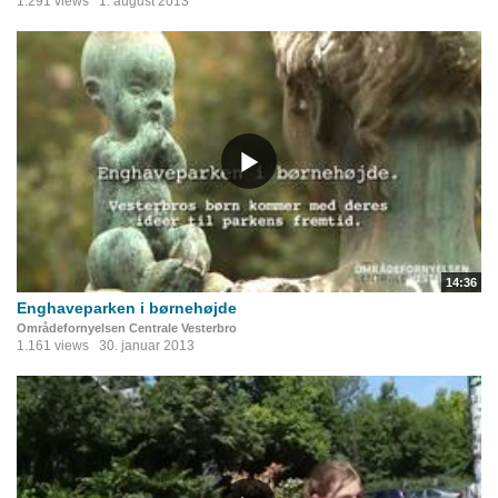
1.291 views
1. august 2013
14:36
Enghaveparken i børnehøjde
Områdefornyelsen Centrale Vesterbro
1.161 views
30. januar 2013