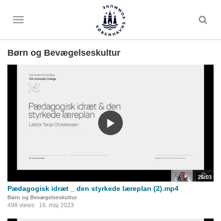
Toggle
menu
Børn og Bevægelseskultur
25:03
Pædagogisk idræt _ den styrkede læreplan (2).mp4
Børn og Bevægelseskultur
498 views
16. maj 2023