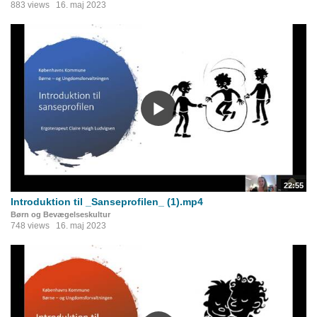
883 views
16. maj 2023
22:55
Introduktion til _Sanseprofilen_ (1).mp4
Børn og Bevægelseskultur
748 views
16. maj 2023