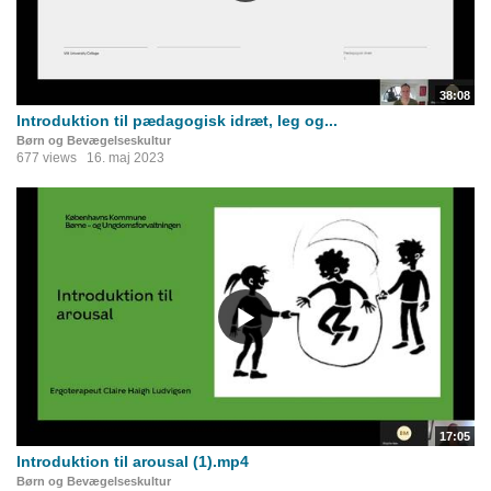
38:08
Introduktion til pædagogisk idræt, leg og...
Børn og Bevægelseskultur
677 views
16. maj 2023
17:05
Introduktion til arousal (1).mp4
Børn og Bevægelseskultur