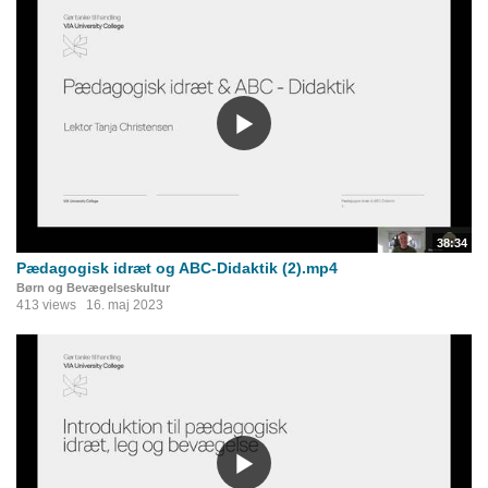
38:34
Pædagogisk idræt og ABC-Didaktik (2).mp4
Børn og Bevægelseskultur
413 views
16. maj 2023