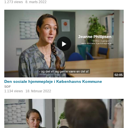
1.273 views
8. marts 2022
02:05
Den sociale hjemmepleje i Københavns Kommune
SOF
1.134 views
18. februar 2022