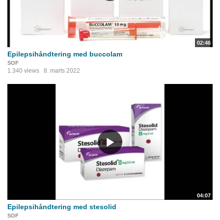
02:46
Epilepsihåndtering med buccolam
SOF
1.340 views
8. marts 2022
04:07
Epilepsihåndtering med stesolid
SOF