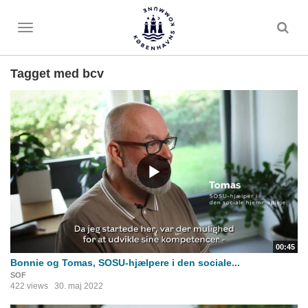
Toggle
menu
Tagget med bcv
00:45
Bonnie og Tomas, SOSU-hjælpere i den sociale...
SOF
422 views
30. maj 2022