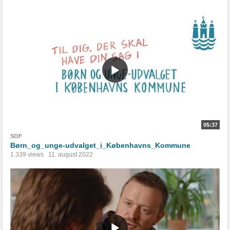
05:37
SOF
Børn_og_unge-udvalget_i_Københavns_Kommune
1.339 views
11. august 2022