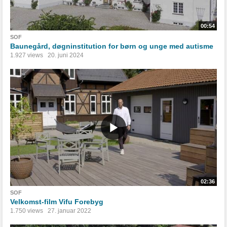
00:54
SOF
Baunegård, døgninstitution for børn og unge med autisme
1.927 views
20. juni 2024
02:36
SOF
Velkomst-film Vifu Forebyg
1.750 views
27. januar 2022