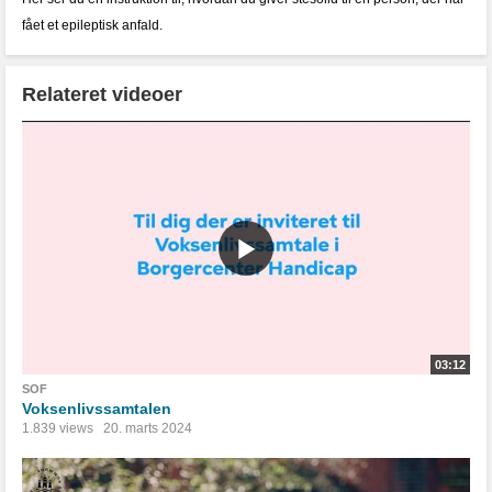
fået et epileptisk anfald.
Relateret videoer
03:12
SOF
Voksenlivssamtalen
1.839 views
20. marts 2024