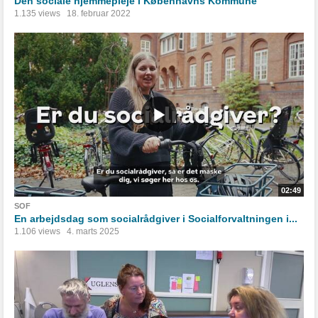
Den sociale hjemmepleje i Københavns Kommune
1.135 views
18. februar 2022
02:49
SOF
En arbejdsdag som socialrådgiver i Socialforvaltningen i...
1.106 views
4. marts 2025