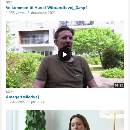
SOF
Velkommen til Huset Wibrandtsvej_3.mp4
1.058 views
2. december 2021
01:21
SOF
Amagerfælledvej
1.054 views
5. juli 2024