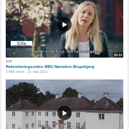
02:53
SOF
Rekrutteringsvideo BBU Nørrebro-Bispebjerg
3.666 views
10. maj 2022