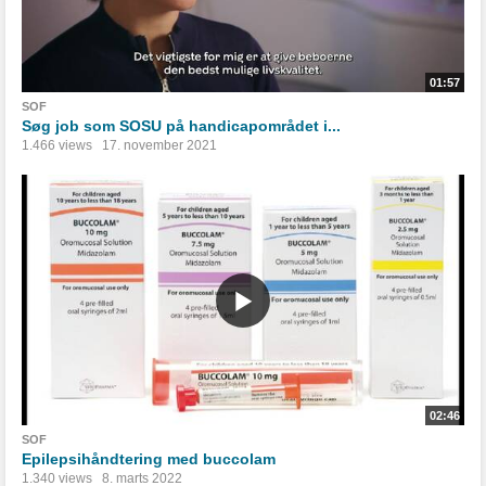
01:57
SOF
Søg job som SOSU på handicapområdet i...
1.466 views
17. november 2021
02:46
SOF
Epilepsihåndtering med buccolam
1.340 views
8. marts 2022