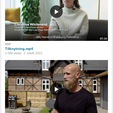
07:10
SOF
Tilknytning.mp4
1.046 views
2. marts 2022