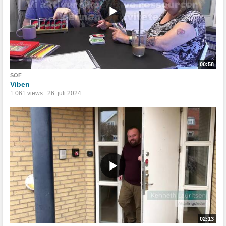
00:58
SOF
Viben
1.061 views
26. juli 2024
02:13