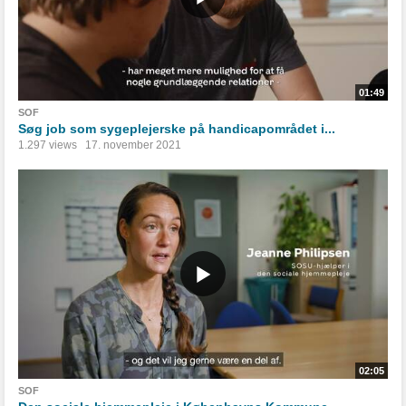
01:49
SOF
Søg job som sygeplejerske på handicapområdet i...
1.297 views
17. november 2021
02:05
SOF