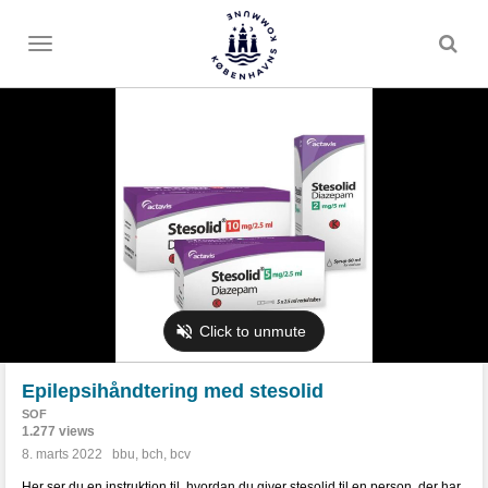
Toggle
menu
Epilepsihåndtering med stesolid
SOF
1.277 views
8. marts 2022
bbu
,
bch
,
bcv
Her ser du en instruktion til, hvordan du giver stesolid til en person, der har