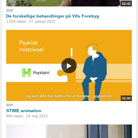
02:42
SOF
De forskellige behandlinger på Vifu Forebyg
1.025 views
27. januar 2022
02:00
SOF
STIME animation
994 views
24. maj 2022