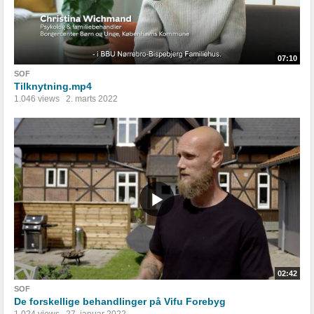
07:10
SOF
Tilknytning.mp4
1.046 views
2. marts 2022
02:42
SOF
De forskellige behandlinger på Vifu Forebyg