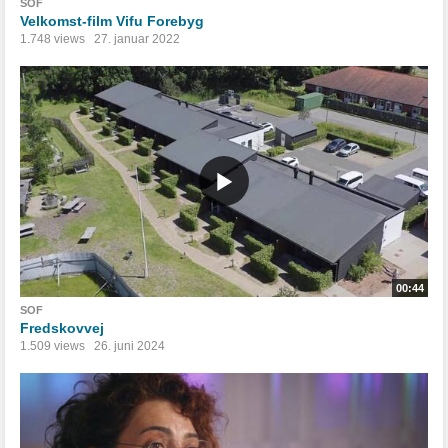
SOF
Velkomst-film Vifu Forebyg
1.748 views
27. januar 2022
00:44
SOF
Fredskovvej
1.509 views
26. juni 2024