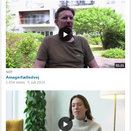
01:21
SOF
Amagerfælledvej
1.054 views
5. juli 2024