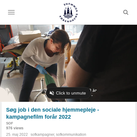
Toggle
menu
Søg job i den sociale hjemmepleje -
kampagnefilm forår 2022
SOF
976 views
25. maj 2022
sofkampagner
,
sofkommunikation