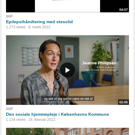
04:07
SOF
Epilepsihåndtering med stesolid
1.273 views
8. marts 2022
02:05
SOF
Den sociale hjemmepleje i Københavns Kommune
1.134 views
18. februar 2022