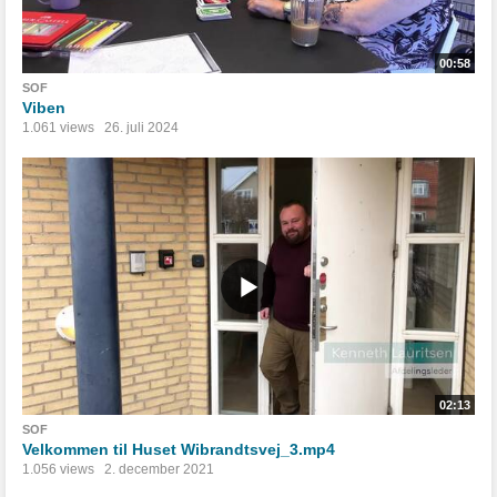
00:58
SOF
Viben
1.061 views
26. juli 2024
02:13
SOF
Velkommen til Huset Wibrandtsvej_3.mp4
1.056 views
2. december 2021