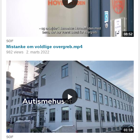
08:52
SOF
Mistanke om voldlige overgreb.mp4
982 views
2. marts 2022
01:18
SOF