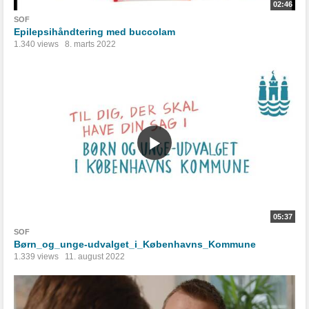
02:46
SOF
Epilepsihåndtering med buccolam
1.340 views
8. marts 2022
05:37
SOF
Børn_og_unge-udvalget_i_Københavns_Kommune
1.339 views
11. august 2022