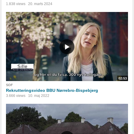
1.838 views
20. marts 2024
02:53
SOF
Rekrutteringsvideo BBU Nørrebro-Bispebjerg
3.666 views
10. maj 2022