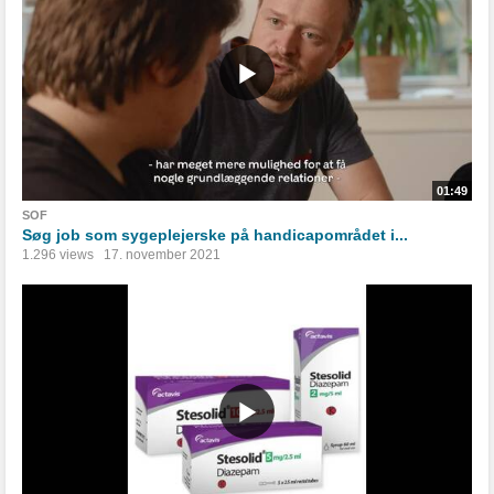
01:49
SOF
Søg job som sygeplejerske på handicapområdet i...
1.296 views
17. november 2021