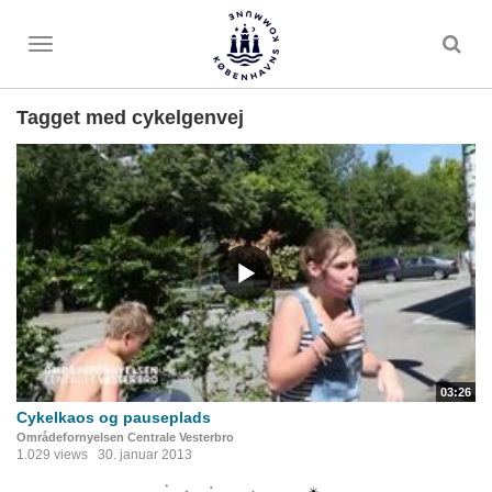
Toggle
menu
Tagget med cykelgenvej
03:26
Cykelkaos og pauseplads
Områdefornyelsen Centrale Vesterbro
1.029 views
30. januar 2013