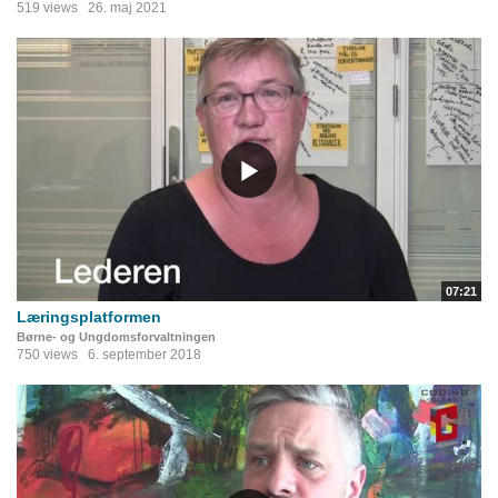
519 views
26. maj 2021
07:21
Læringsplatformen
Børne- og Ungdomsforvaltningen
750 views
6. september 2018