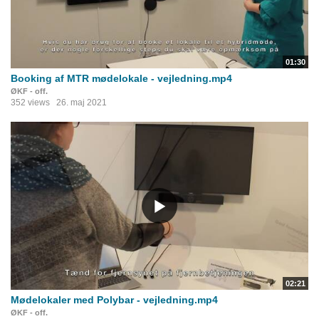
01:30
Booking af MTR mødelokale - vejledning.mp4
ØKF - off.
352 views
26. maj 2021
02:21
Mødelokaler med Polybar - vejledning.mp4
ØKF - off.