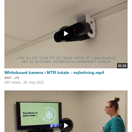
01:25
Whiteboard kamera i MTR lokale - vejledning.mp4
ØKF - off.
497 views
26. maj 2021