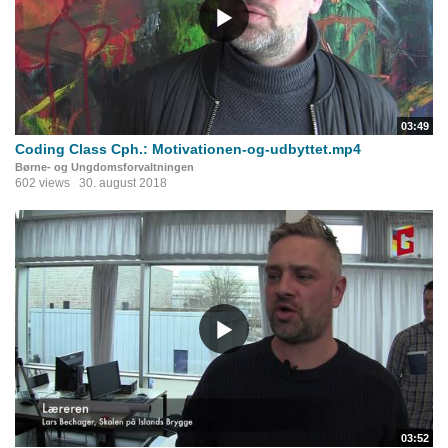
03:49
Coding Class Cph.: Motivationen-og-udbyttet.mp4
Børne- og Ungdomsforvaltningen
602 views
30. august 2018
03:52