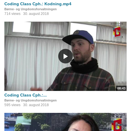
Coding Class Cph.: Kodning.mp4
Børne- og Ungdomsforvaltningen
714 views
30. august 2018
08:43
Coding Class Cph.:...
Børne- og Ungdomsforvaltningen
595 views
30. august 2018