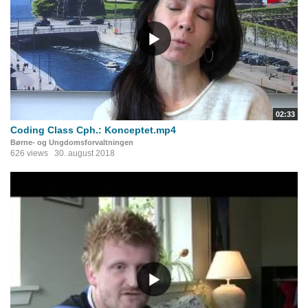
02:33
Coding Class Cph.: Konceptet.mp4
Børne- og Ungdomsforvaltningen
626 views
30. august 2018