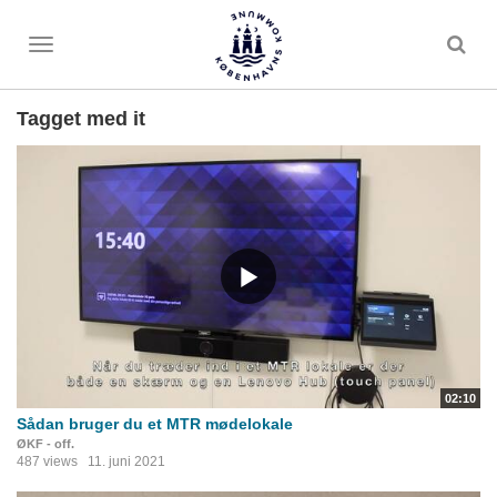
Toggle
menu
Tagget med it
02:10
Sådan bruger du et MTR mødelokale
ØKF - off.
487 views
11. juni 2021