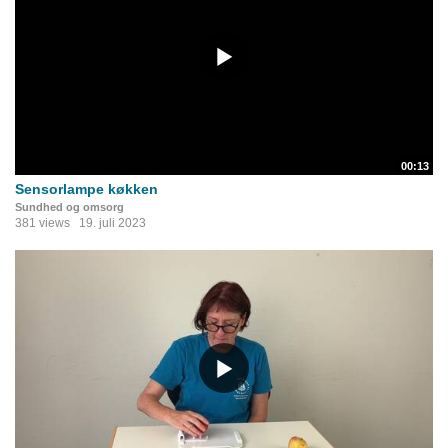
00:13
Sensorlampe køkken
Sundhed og omsorg
381 views
19. juli 2023