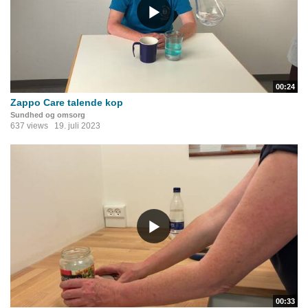
00:24
Zappo Care talende kop
Sundhed og omsorg
637 views
19. juli 2023
00:33