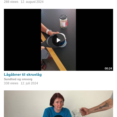
288 views
12. august 2024
00:24
Lågåbner til skruelåg
Sundhed og omsorg
338 views
12. juli 2024