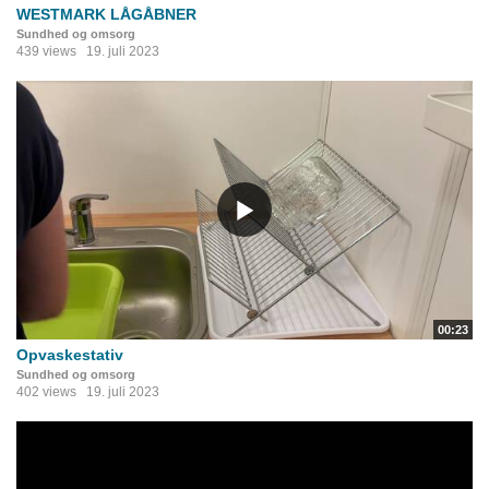
WESTMARK LÅGÅBNER
Sundhed og omsorg
439 views
19. juli 2023
00:23
Opvaskestativ
Sundhed og omsorg
402 views
19. juli 2023