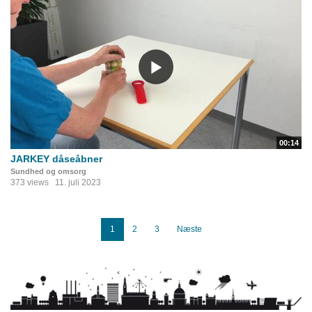
00:14
JARKEY dåseåbner
Sundhed og omsorg
373 views
11. juli 2023
1
2
3
Næste