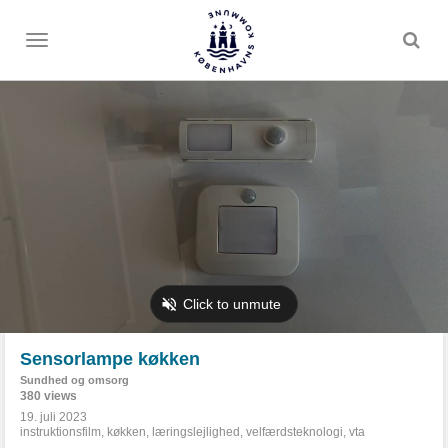
Toggle
menu
Sensorlampe køkken
Sundhed og omsorg
380 views
19. juli 2023
instruktionsfilm
,
køkken
,
læringslejlighed
,
velfærdsteknologi
,
vta