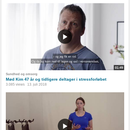
01:49
Sundhed og omsorg
Mød Kim 47 år og tidligere deltager i stressforløbet
3.085 views
13. juli 2018