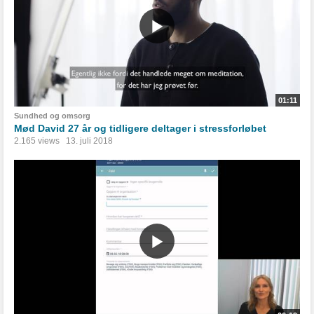
01:11
Sundhed og omsorg
Mød David 27 år og tidligere deltager i stressforløbet
2.165 views
13. juli 2018