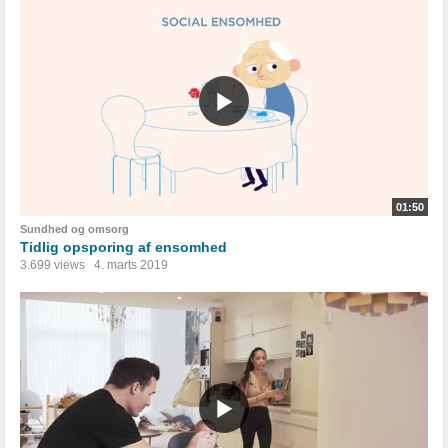
01:50
Sundhed og omsorg
Tidlig opsporing af ensomhed
3.699 views
4. marts 2019