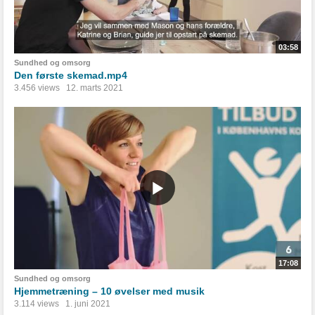
03:58
Sundhed og omsorg
Den første skemad.mp4
3.456 views
12. marts 2021
17:08
Sundhed og omsorg
Hjemmetræning – 10 øvelser med musik
3.114 views
1. juni 2021