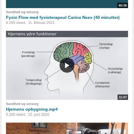
40:36
Sundhed og omsorg
Fysio Flow med fysioterapeut Carina Nees (40 minutter)
6.193 views
11. februar 2021
11:07
Sundhed og omsorg
Hjernens opbygning.mp4
5.200 views
22. juni 2020