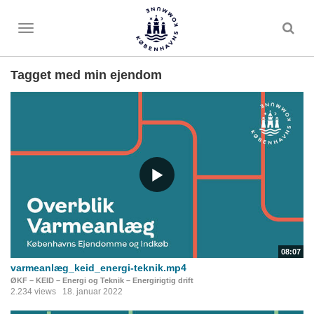
Toggle
menu
Tagget med min ejendom
08:07
varmeanlæg_keid_energi-teknik.mp4
ØKF – KEID – Energi og Teknik – Energirigtig drift
2.234 views
18. januar 2022