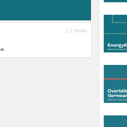
2.2 views
nik