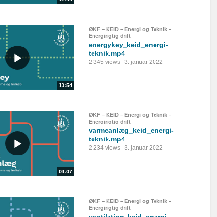
ØKF – KEID – Energi og Teknik –
Energirigtig drift
energykey_keid_energi-
teknik.mp4
2.345 views
3. januar 2022
10:54
ØKF – KEID – Energi og Teknik –
Energirigtig drift
varmeanlæg_keid_energi-
teknik.mp4
2.234 views
3. januar 2022
08:07
ØKF – KEID – Energi og Teknik –
Energirigtig drift
ventilation_keid_energi-