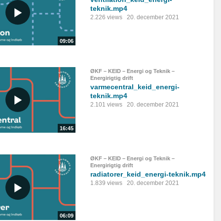
teknik.mp4
2.226 views
20. december 2021
09:06
ØKF – KEID – Energi og Teknik –
Energirigtig drift
varmecentral_keid_energi-
teknik.mp4
2.101 views
20. december 2021
16:45
ØKF – KEID – Energi og Teknik –
Energirigtig drift
radiatorer_keid_energi-teknik.mp4
1.839 views
20. december 2021
06:09