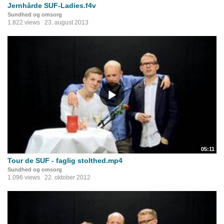
Jernhårde SUF-Ladies.f4v
Sundhed og omsorg
1.822 views
23. august 2013
05:11
Tour de SUF - faglig stolthed.mp4
Sundhed og omsorg
1.096 views
22. oktober 2012