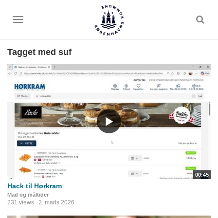
Toggle
menu
Tagget med suf
00:45
Hack til Hørkram
Mad og måltider
231 views
2. marts 2026