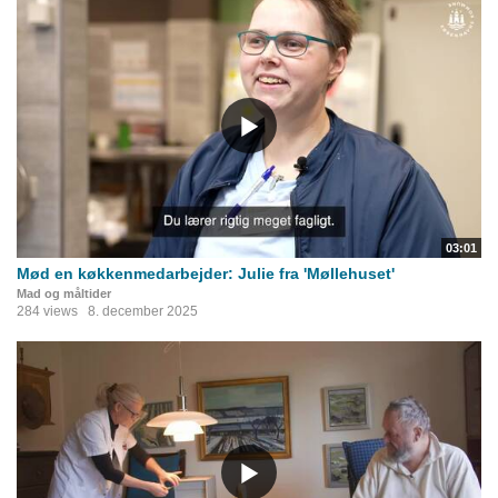
03:01
Mød en køkkenmedarbejder: Julie fra 'Møllehuset'
Mad og måltider
284 views
8. december 2025