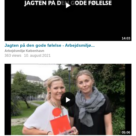
14:03
Jagten på den gode følelse - Arbejdsmiljø...
Arbejdsmiljø København
363 views
10. august 2021
05:06