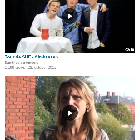
02:10
Tour de SUF - filmkassen
Sundhed og omsorg
1.199 views
22. oktober 2012