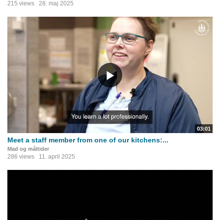
215 views
28. maj 2025
03:01
Meet a staff member from one of our kitchens:...
Mad og måltider
286 views
11. april 2025