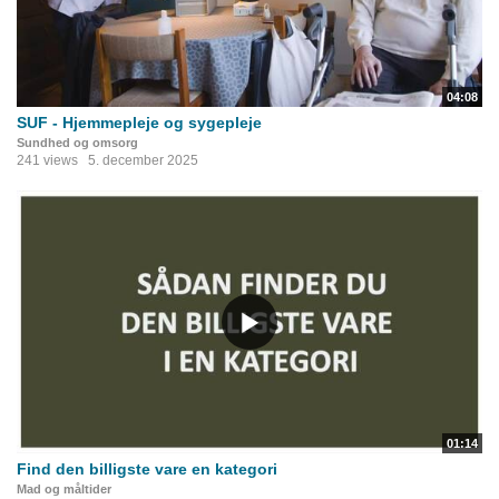
04:08
SUF - Hjemmepleje og sygepleje
Sundhed og omsorg
241 views
5. december 2025
01:14
Find den billigste vare en kategori
Mad og måltider