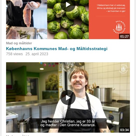
01:27
Mad og måltider
Københavns Kommunes Mad- og Måltidsstrategi
758 views
25. april 2023
03:34