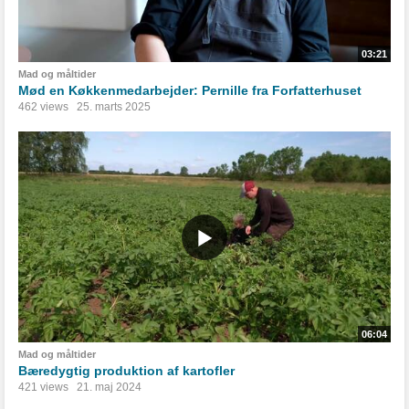
03:21
Mad og måltider
Mød en Køkkenmedarbejder: Pernille fra Forfatterhuset
462 views
25. marts 2025
06:04
Mad og måltider
Bæredygtig produktion af kartofler
421 views
21. maj 2024