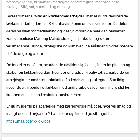
bæredygtighed
,
klimamad
,
madogmåltidsstrategien
,
medarbejdere
,
økologi
,
SIM
,
suf
,
sundhed og omsorg
I vores filmserie
’Mød en køkkenmedarbejder’
møder du tre dedikerede
køkkenmedarbejdere fra Københavns Kommunes institutioner. De deler
deres passion for madlavning og viser, hvordan de hver dag omsætter
vores ambitiøse Mad- og Måltidsstrategi til praksis – og sikrer
velsmagende, sunde, økologiske og klimavenlige måltider til vores borgere
- både unge og ældre.
De fortæller også om, hvordan de udvikler sig fagligt, finder inspiration og
skaber en køkkenhverdag, hvor der er plads til kreativitet, samarbejde og
arbejdsglæde med stor opbakning fra ledelsen og kollegaer. Samtidig
nyder de at arbejde i et køkken med andre arbejdstider og mindre slid for
kroppen end i et job i restaurationsbranchen.
Er du nysgerrig på at arbejde med bæredygtige måltider, hvor velsmag og
madglæde er i højsædet? Læs mere og find ledige stillinger her:
https://maaltider.kk.dk/jobs