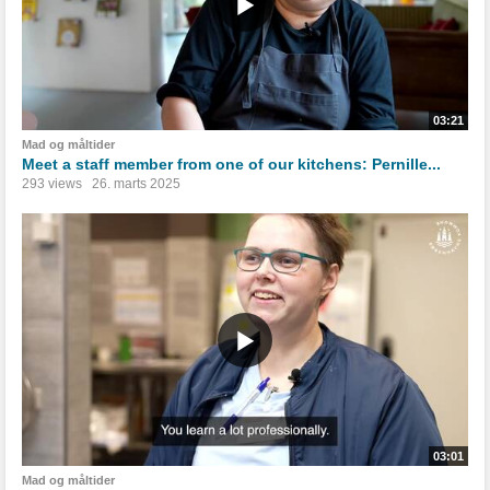
03:21
Mad og måltider
Meet a staff member from one of our kitchens: Pernille...
293 views
26. marts 2025
03:01
Mad og måltider