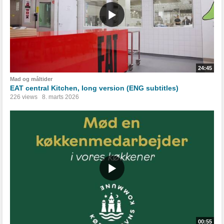
24:45
Mad og måltider
EAT central Kitchen, long version (ENG subtitles)
226 views
8. marts 2026
00:55