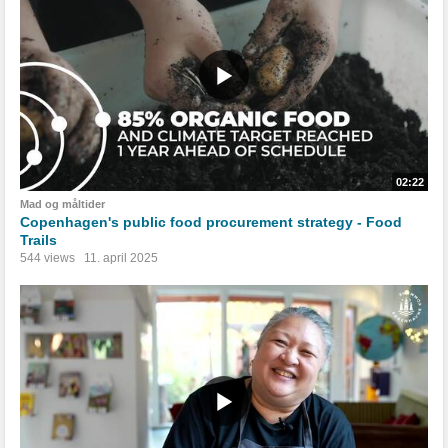
02:22
Mad og måltider
Copenhagen's public food procurement strategy - Food
Trails
544 views
11. april 2025