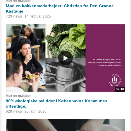
Mad og måltider
Mød en køkkenmedarbejder: Christian fra Den Grønne
Kastanje
720 views
14. februar 2025
07:16
Mad og måltider
90% økologiske måltider i Københavns Kommunes
offentlige...
628 views
25. april 2023