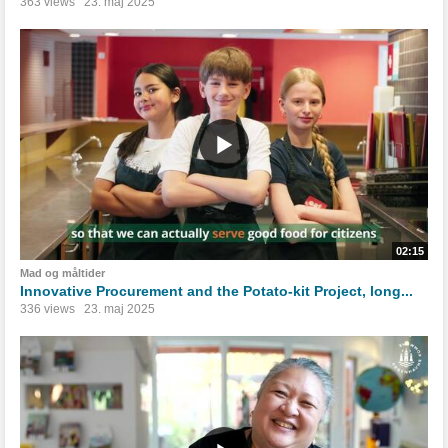
363 views
23. maj 2025
02:15
Mad og måltider
Innovative Procurement and the Potato-kit Project, long...
336 views
23. maj 2025