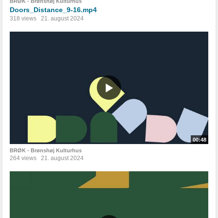
BRØK - Brønshøj Kulturhus
Doors_Distance_9-16.mp4
318 views
21. august 2024
00:48
BRØK - Brønshøj Kulturhus
264 views
21. august 2024