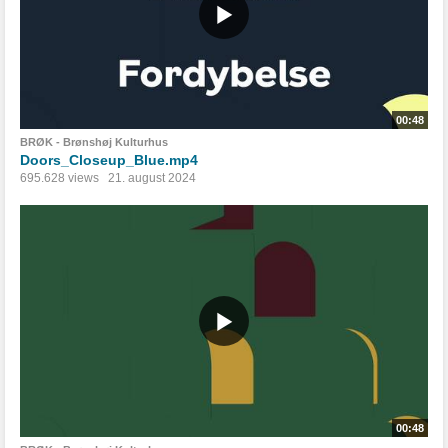
00:48
BRØK - Brønshøj Kulturhus
Doors_Closeup_Blue.mp4
695.628 views
21. august 2024
00:48