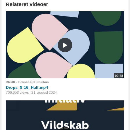
Relateret videoer
00:48
BRØK - Brønshøj Kulturhus
Drops_9-16_Half.mp4
706.653 views
21. august 2024