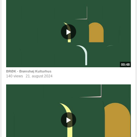
00:48
BRØK - Brønshøj Kulturhus
140 views
21. august 2024