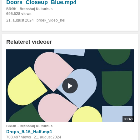
Doors_Closeup_Blue.mp4
BRØK - Brønshøj Kulturhus
695.628 views
21. august 2024
broek_video_hel
Relateret videoer
00:48
BRØK - Brønshøj Kulturhus
Drops_9-16_Half.mp4
708.497 views
21. august 2024