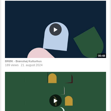
00:48
BRØK - Brønshøj Kulturhus
189 views
21. august 2024