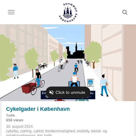
Toggle
menu
Cykelgader i København
Trafik
658 views
30. august 2024
cykelby
,
cykling
,
cyklist
,
fremkommelighed
,
mobility
,
teknik- og
miljøforvaltningen
,
tmf
,
trafik