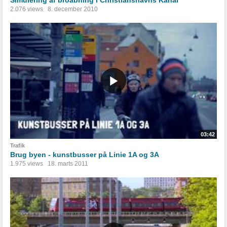
2.076 views
8. december 2010
03:42
Trafik
Brug byen - kunstbusser på Linie 1A og 3A
1.975 views
18. marts 2011