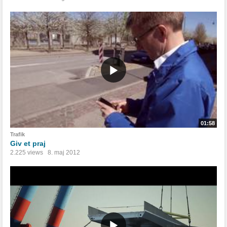
01:58
Trafik
Giv et praj
2.225 views
8. maj 2012