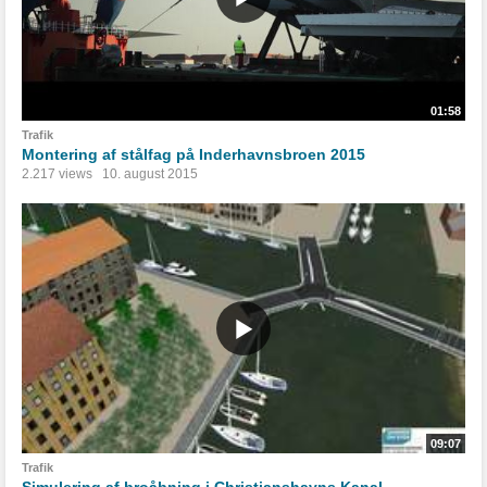
01:58
Trafik
Montering af stålfag på Inderhavnsbroen 2015
2.217 views
10. august 2015
09:07
Trafik
Simulering af broåbning i Christianshavns Kanal