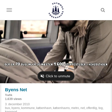
Toggle
menu
Byens Net
Trafik
1.639 views
3. december 2010
bus
,
byens
,
kommune
,
københavn
,
københavns
,
metro
,
net
,
offentlig
,
tog
,
transport