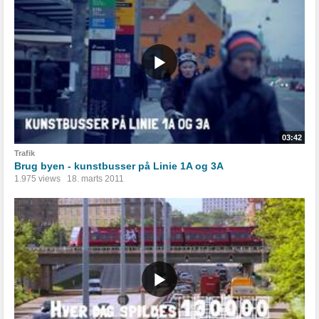
03:42
Trafik
Brug byen - kunstbusser på Linie 1A og 3A
1.975 views
18. marts 2011