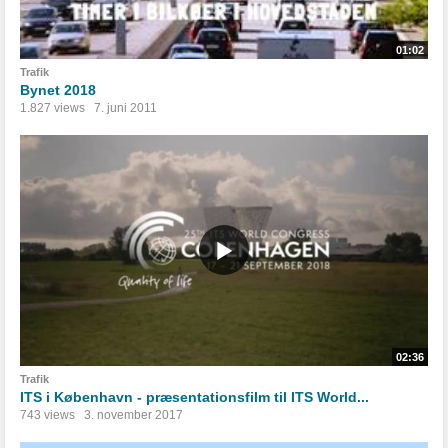
01:02
Trafik
Bynet 2018
1.827 views
7. juni 2011
02:36
Trafik
ITS i København - præsentationsfilm til ITS World...
743 views
3. november 2017