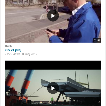
01:58
Trafik
Giv et praj
2.225 views
8. maj 2012