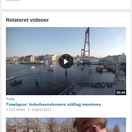
Relateret videoer
00:44
Trafik
Timelapse: Inderhavnsbroens stålfag monteres
9.133 views
4. august 2015