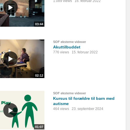
1.089 views
16. februar 2022
03:44
SOF eksterne videoer
Akuttilbuddet
776 views
15. februar 2022
02:12
SOF eksterne videoer
Kursus til forældre til barn med
autisme
464 views
23. september 2024
01:07