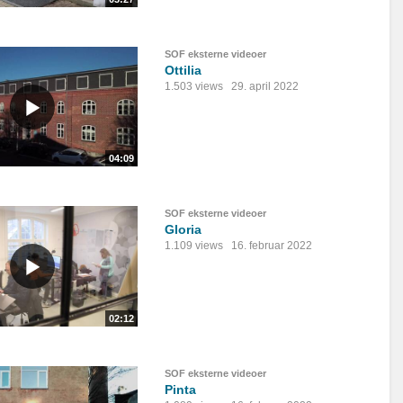
SOF eksterne videoer
Ottilia
1.503 views
29. april 2022
04:09
SOF eksterne videoer
Gloria
1.109 views
16. februar 2022
02:12
SOF eksterne videoer
Pinta