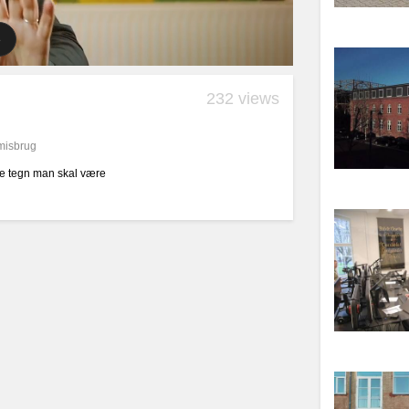
232 views
misbrug
ke tegn man skal være