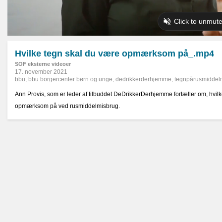
Hvilke tegn skal du være opmærksom på_.mp4
SOF eksterne videoer
17. november 2021
bbu
,
bbu borgercenter børn og unge
,
dedrikkerderhjemme
,
tegnpårusmiddel
Ann Provis, som er leder af tilbuddet DeDrikkerDerhjemme fortæller om, hvil
opmærksom på ved rusmiddelmisbrug.