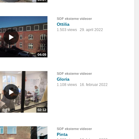
SOF eksterne videoer
Ottilia
1.503 views
29. april 2022
04:09
SOF eksterne videoer
Gloria
1.108 views
16. februar 2022
02:12
SOF eksterne videoer
Pinta