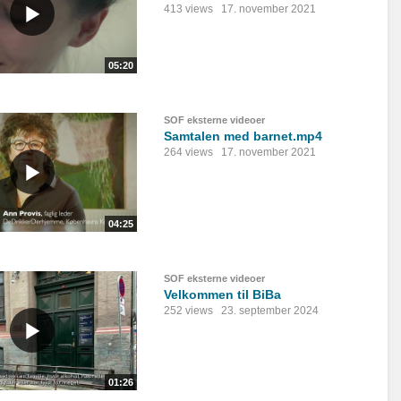
413 views
17. november 2021
05:20
SOF eksterne videoer
Samtalen med barnet.mp4
264 views
17. november 2021
04:25
SOF eksterne videoer
Velkommen til BiBa
252 views
23. september 2024
01:26