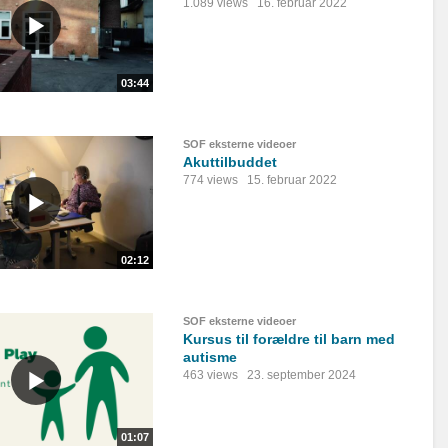
1.089 views
16. februar 2022
03:44
SOF eksterne videoer
Akuttilbuddet
774 views
15. februar 2022
02:12
SOF eksterne videoer
Kursus til forældre til barn med
autisme
463 views
23. september 2024
01:07