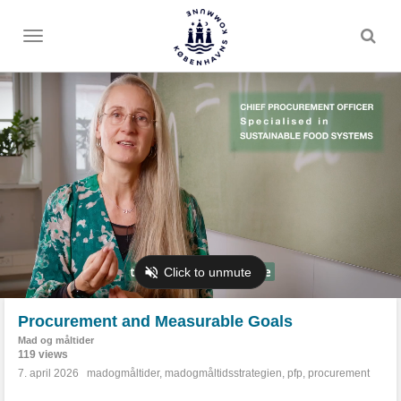
Toggle
menu
Procurement and Measurable Goals
Mad og måltider
119 views
7. april 2026
madogmåltider
,
madogmåltidsstrategien
,
pfp
,
procurement