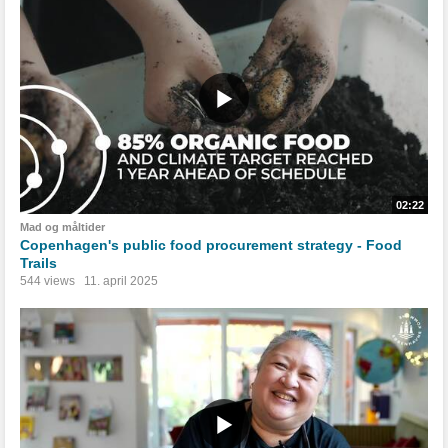
02:22
Mad og måltider
Copenhagen's public food procurement strategy - Food
Trails
544 views
11. april 2025