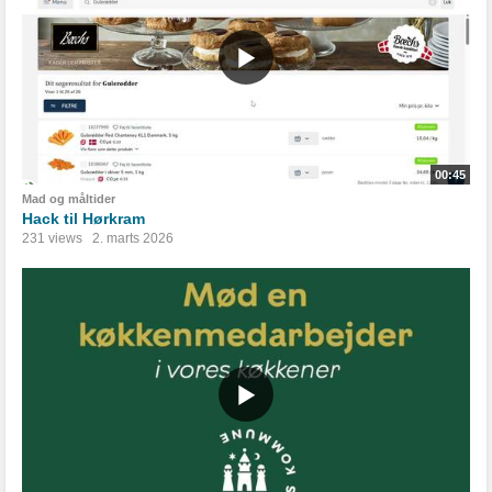
00:45
Mad og måltider
Hack til Hørkram
231 views
2. marts 2026