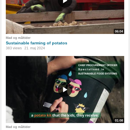
06:04
Mad og måltider
Sustainable farming of potatos
383 views
21. maj 2024
01:08
Mad og måltider