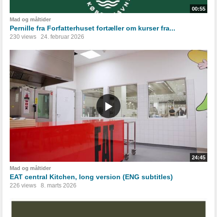
00:55
Mad og måltider
Pernille fra Forfatterhuset fortæller om kurser fra...
230 views
24. februar 2026
24:45
Mad og måltider
EAT central Kitchen, long version (ENG subtitles)
226 views
8. marts 2026