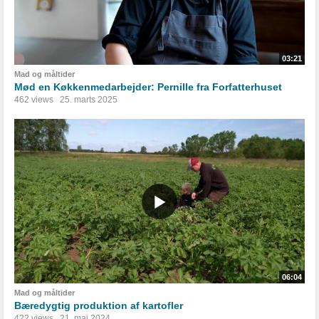
03:21
Mad og måltider
Mød en Køkkenmedarbejder: Pernille fra Forfatterhuset
462 views
25. marts 2025
06:04
Mad og måltider
Bæredygtig produktion af kartofler
422 views
21. maj 2024