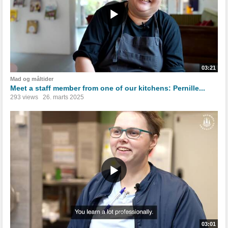
03:21
Mad og måltider
Meet a staff member from one of our kitchens: Pernille...
293 views
26. marts 2025
03:01