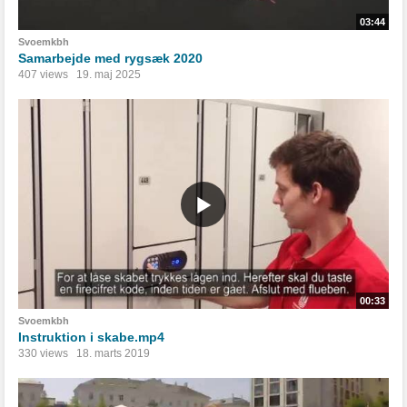
03:44
Svoemkbh
Samarbejde med rygsæk 2020
407 views
19. maj 2025
00:33
Svoemkbh
Instruktion i skabe.mp4
330 views
18. marts 2019