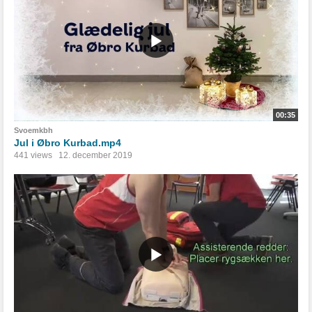
00:35
Svoemkbh
Jul i Øbro Kurbad.mp4
441 views
12. december 2019