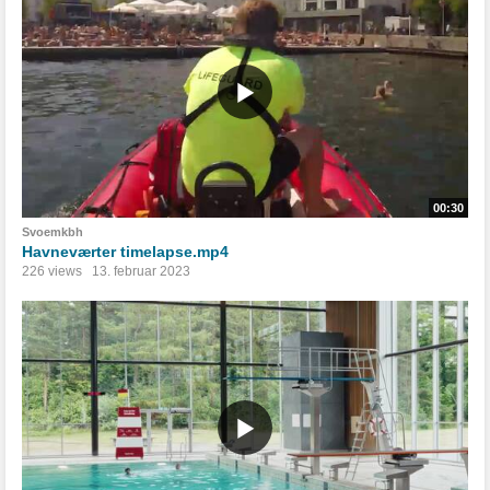
00:30
Svoemkbh
Havneværter timelapse.mp4
226 views
13. februar 2023