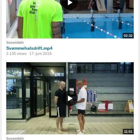
02:32
Svoemkbh
Svømmehalsdrift.mp4
2.135 views
17. juni 2019
11:51
Svoemkbh