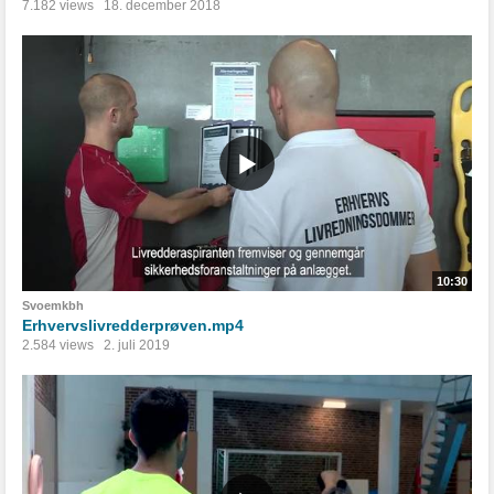
7.182 views
18. december 2018
10:30
Svoemkbh
Erhvervslivredderprøven.mp4
2.584 views
2. juli 2019