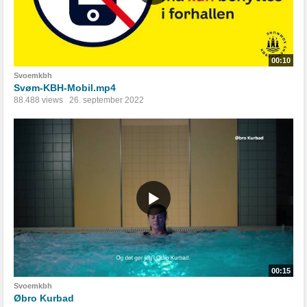
00:10
Svoemkbh
Svøm-KBH-Mobil.mp4
88.488 views
26. september 2022
00:15
Svoemkbh
Øbro Kurbad