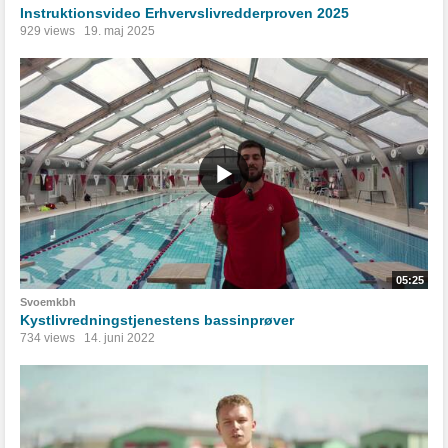
Instruktionsvideo Erhvervslivredderproven 2025
929 views
19. maj 2025
05:25
Svoemkbh
Kystlivredningstjenestens bassinprøver
734 views
14. juni 2022