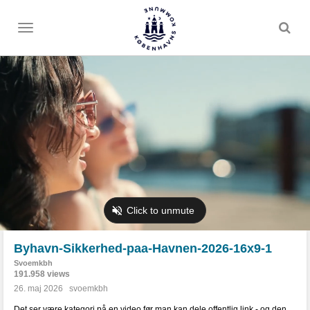
Toggle
menu
Byhavn-Sikkerhed-paa-Havnen-2026-16x9-1
Svoemkbh
191.958 views
26. maj 2026
svoemkbh
Det ser være kategori på en video før man kan dele offentlig link - og den