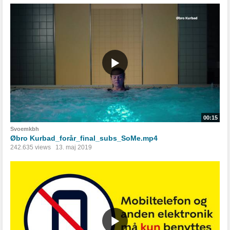
00:15
Svoemkbh
Øbro Kurbad_forår_final_subs_SoMe.mp4
242.635 views
13. maj 2019