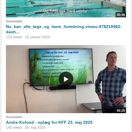
00:30
Svoemkbh
Nu_kan_alle_lege_og_laere_livredning-vimeo-878218462-
dash...
153 views
19. januar 2024
56:25
Svoemkbh
Andre Kofoed - oplæg for KFF 23. maj 2025
140 views
26. maj 2025