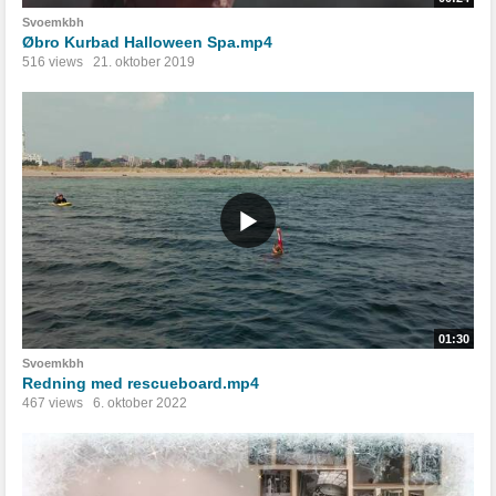
Svoemkbh
Øbro Kurbad Halloween Spa.mp4
516 views
21. oktober 2019
01:30
Svoemkbh
Redning med rescueboard.mp4
467 views
6. oktober 2022