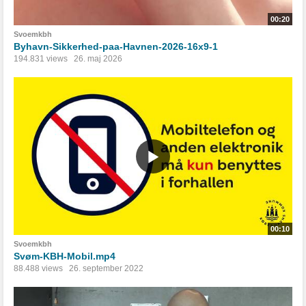
00:20
Svoemkbh
Byhavn-Sikkerhed-paa-Havnen-2026-16x9-1
194.831 views
26. maj 2026
00:10
Svoemkbh
Svøm-KBH-Mobil.mp4
88.488 views
26. september 2022