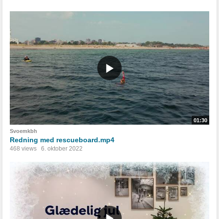
01:30
Svoemkbh
Redning med rescueboard.mp4
468 views
6. oktober 2022