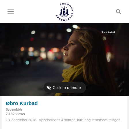
Toggle
menu
Øbro Kurbad
Svoemkbh
7.182 views
18. december 2018
ejendomsdrift & service
,
kultur og fritidsforvaltningen