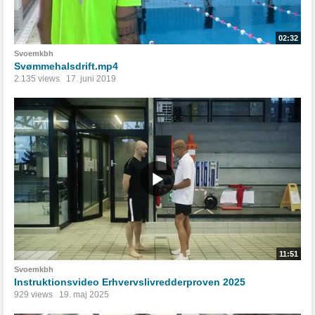
02:32
Svoemkbh
Svømmehalsdrift.mp4
2.135 views
17. juni 2019
11:51
Svoemkbh
Instruktionsvideo Erhvervslivredderproven 2025
929 views
19. maj 2025