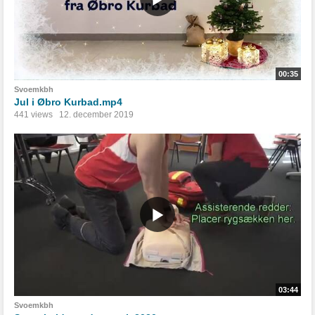
00:35
Svoemkbh
Jul i Øbro Kurbad.mp4
441 views
12. december 2019
03:44
Svoemkbh