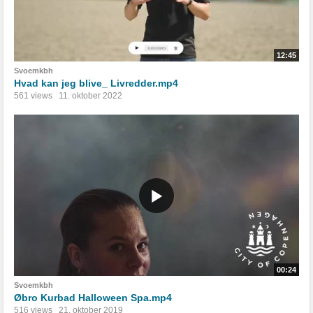
12:45
Svoemkbh
Hvad kan jeg blive_ Livredder.mp4
561 views
11. oktober 2022
00:24
Svoemkbh
Øbro Kurbad Halloween Spa.mp4
516 views
21. oktober 2019