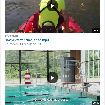
00:30
Svoemkbh
Havneværter timelapse.mp4
226 views
13. februar 2023
00:30