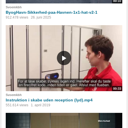
00:10
Svoemkbh
ByogHavn-Sikkerhed-paa-Havnen-1x1-hat-v2-1
912.478 views
26. juni 2025
00:33
Svoemkbh
Instruktion i skabe uden reception (lyd).mp4
551.614 views
1. april 2019