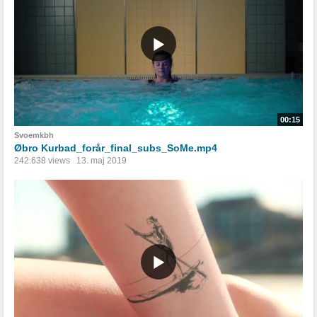
00:15
Svoemkbh
Øbro Kurbad_forår_final_subs_SoMe.mp4
242.638 views
13. maj 2019