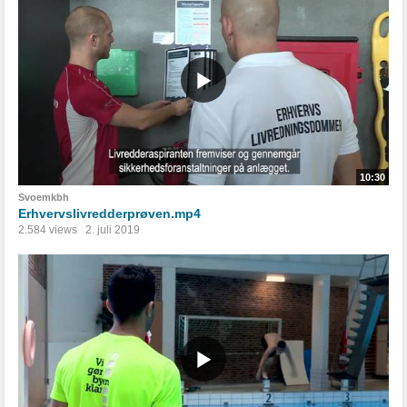
10:30
Svoemkbh
Erhvervslivredderprøven.mp4
2.584 views
2. juli 2019