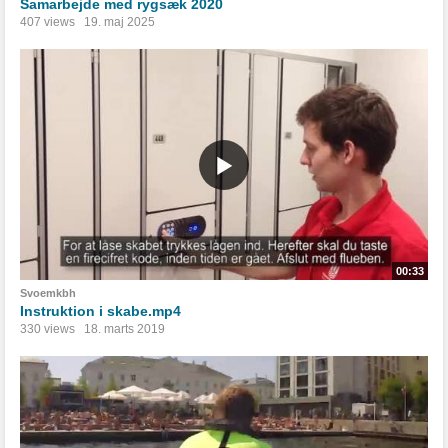
Samarbejde med rygsæk 2020
407 views
19. maj 2025
00:33
Svoemkbh
Instruktion i skabe.mp4
330 views
18. marts 2019