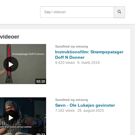
 videoer
Sundhed og omsorg
Instruktionsfilm: Strømpepatager
Doff N Donner
9.420 views
6. marts 2019
02:10
Sundhed og omsorg
Søvn - Ole Lukøjes gevinster
7.182 views
26. august 2025
00:32