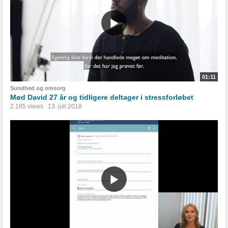
01:11
Sundhed og omsorg
Mød David 27 år og tidligere deltager i stressforløbet
2.165 views
13. juli 2018