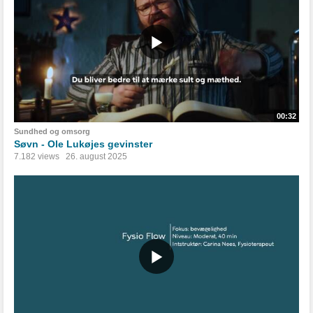
00:32
Sundhed og omsorg
Søvn - Ole Lukøjes gevinster
7.182 views
26. august 2025