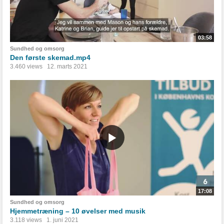
03:58
Sundhed og omsorg
Den første skemad.mp4
3.460 views
12. marts 2021
17:08
Sundhed og omsorg
Hjemmetræning – 10 øvelser med musik
3.118 views
1. juni 2021