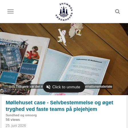
Toggle
menu
Møllehuset case - Selvbestemmelse og øget
tryghed ved faste teams på plejehjem
Sundhed og omsorg
56 views
25. juni 2026