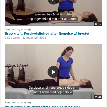
10:16
Sundhed og omsorg
Brystkræft: Forskydelighed efter fjernelse af brystet
2.829 views
2. december 2022
03:02
Sundhed og omsorg
Brystkræft: Nervevæv efter fjernelse af brystet