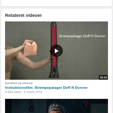
Relateret videoer
02:10
Sundhed og omsorg
Instruktionsfilm: Strømpepatager Doff N Donner
9.426 views
6. marts 2019