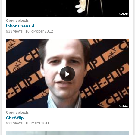
02:20
Open uploads
Inkontinens 4
933 views
16. oktober 2012
01:33
Open uploads
Chef-flip
932 views
18. marts 2011