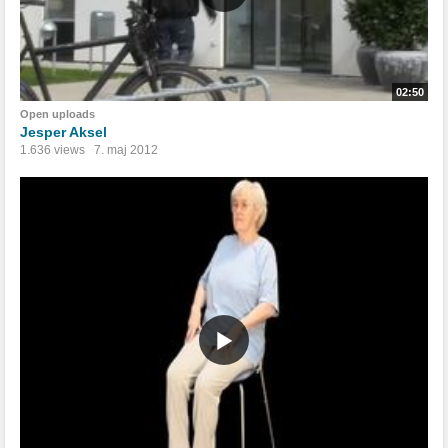
02:50
Open uploads
Jesper Aksel
1.636 views
7. maj 2012