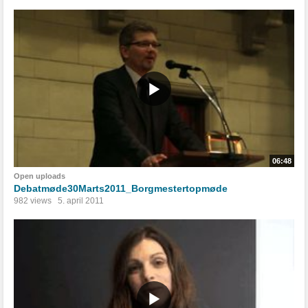
06:48
Open uploads
Debatmøde30Marts2011_Borgmestertopmøde
982 views
5. april 2011