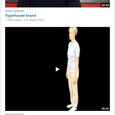
02:43
Open uploads
Sygefravær brand
1.058 views
29. marts 2011
05:42
Open uploads