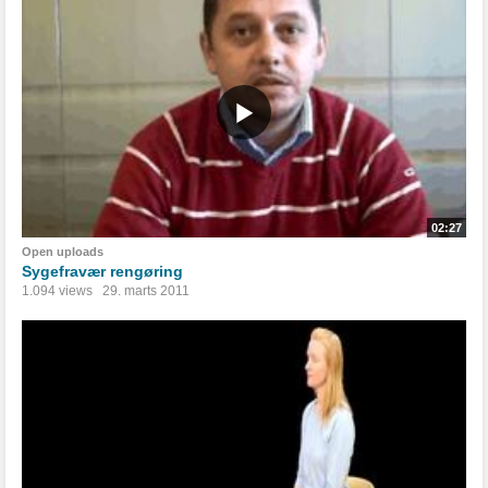
02:27
Open uploads
Sygefravær rengøring
1.094 views
29. marts 2011