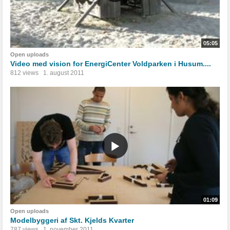
05:05
Open uploads
Video med vision for EnergiCenter Voldparken i Husum....
812 views
1. august 2011
01:09
Open uploads
Modelbyggeri af Skt. Kjelds Kvarter
787 views
1. november 2011