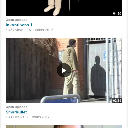
04:10
Open uploads
Inkontinens 1
1.457 views
16. oktober 2012
02:39
Open uploads
Smørhullet
1.411 views
23. marts 2012