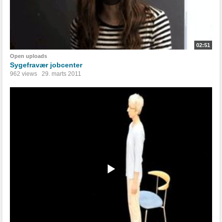
02:51
Open uploads
Sygefravær jobcenter
962 views
29. marts 2011