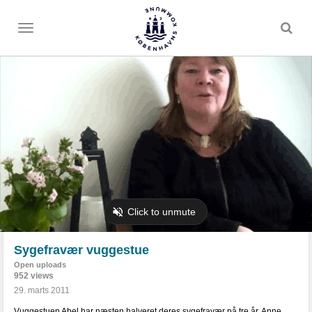
Toggle
menu
Sygefravær vuggestue
Open uploads
952 views
29. marts 2011
Vuggestuen Abel har næsten halveret deres sygefravær på tre år. Anne