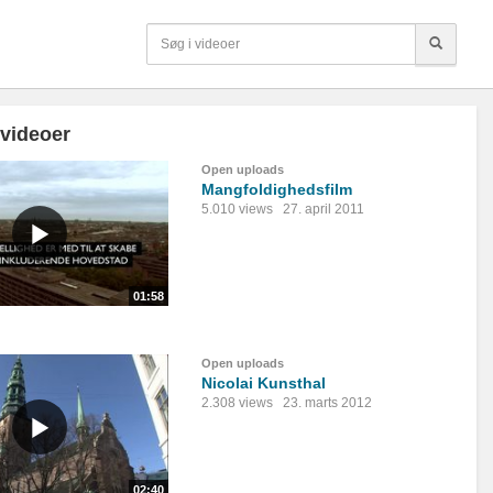
 videoer
Open uploads
Mangfoldighedsfilm
5.010 views
27. april 2011
01:58
Open uploads
Nicolai Kunsthal
2.308 views
23. marts 2012
02:40