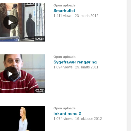
Open uploads
Smørhullet
1.411 views
23. marts 2012
02:39
Open uploads
Sygefravær rengøring
1.094 views
29. marts 2011
02:27
Open uploads
Inkontinens 2
1.074 views
16. oktober 2012