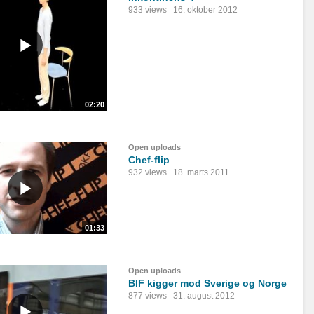
933 views
16. oktober 2012
02:20
Open uploads
Chef-flip
932 views
18. marts 2011
01:33
Open uploads
BIF kigger mod Sverige og Norge
877 views
31. august 2012