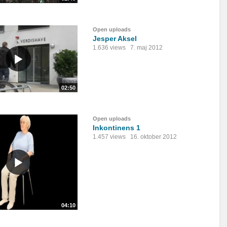
Open uploads
Jesper Aksel
1.636 views
7. maj 2012
02:50
Open uploads
Inkontinens 1
1.457 views
16. oktober 2012
04:10