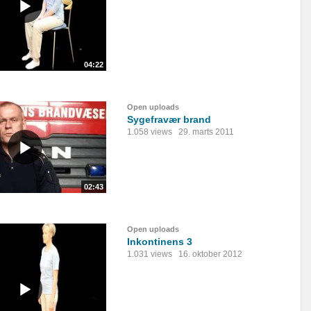
04:22
Open uploads
Sygefravær brand
1.058 views
29. marts 2011
02:43
Open uploads
Inkontinens 3
1.031 views
16. oktober 2012