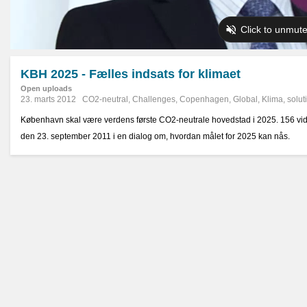
KBH 2025 - Fælles indsats for klimaet
Open uploads
23. marts 2012
CO2-neutral
,
Challenges
,
Copenhagen
,
Global
,
Klima
,
solut
København skal være verdens første CO2-neutrale hovedstad i 2025. 156 vi
den 23. september 2011 i en dialog om, hvordan målet for 2025 kan nås.