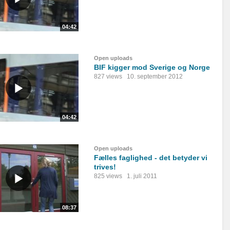
04:42
Open uploads
BIF kigger mod Sverige og Norge
827 views
10. september 2012
04:42
Open uploads
Fælles faglighed - det betyder vi
trives!
825 views
1. juli 2011
08:37