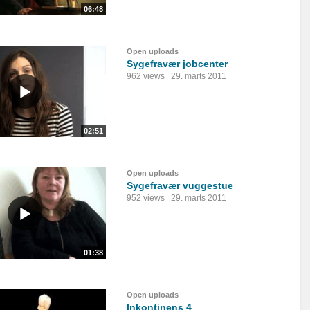
06:48
Open uploads
Sygefravær jobcenter
962 views
29. marts 2011
02:51
Open uploads
Sygefravær vuggestue
952 views
29. marts 2011
01:38
Open uploads
Inkontinens 4