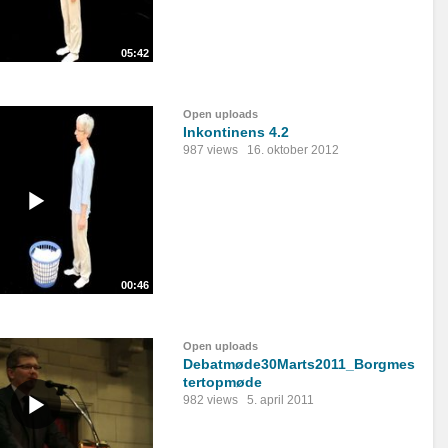
05:42
Open uploads
Inkontinens 4.2
987 views
16. oktober 2012
00:46
Open uploads
Debatmøde30Marts2011_Borgmes
tertopmøde
982 views
5. april 2011