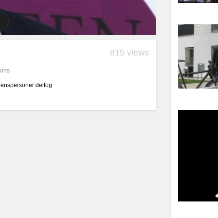
815 views
ions
denspersoner deltog