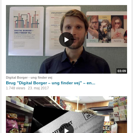
03:09
Digital Borger - ung finder vej
Brug ”Digital Borger – ung finder vej” – en...
1.748 views
23. maj 2017