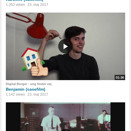
1.352 views
23. maj 2017
01:36
Digital Borger - ung finder vej
Benjamin (casefilm)
1.142 views
23. maj 2017