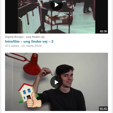
02:30
Digital Borger - ung finder vej
Introfilm – ung finder vej – 2
471 views
14. marts 2024
01:41