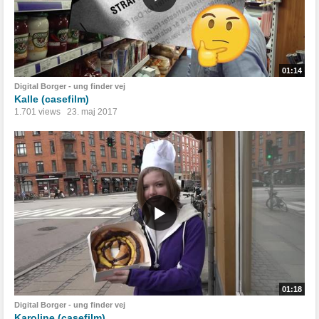
01:14
Digital Borger - ung finder vej
Kalle (casefilm)
1.701 views
23. maj 2017
01:18
Digital Borger - ung finder vej
Karoline (casefilm)