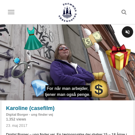
Toggle
menu
Karoline (casefilm)
Digital Borger - ung finder vej
1.352 views
23. maj 2017
Digital Borger – ung finder vej. En læringspakke der styrker 15 – 18 årige i