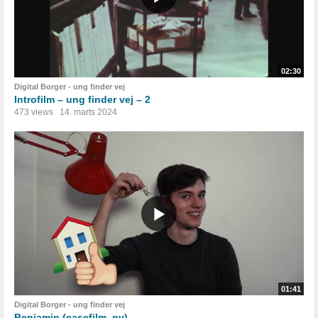
02:30
Digital Borger - ung finder vej
Introfilm – ung finder vej – 2
473 views
14. marts 2024
01:41
Digital Borger - ung finder vej
Benjamin (casefilm_ny)