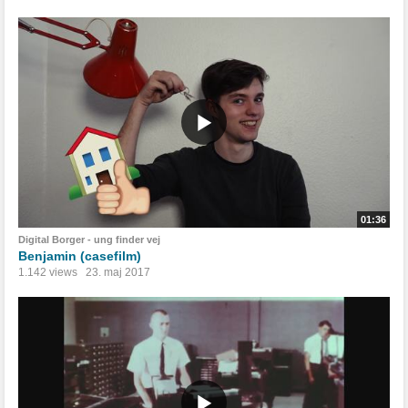
01:36
Digital Borger - ung finder vej
Benjamin (casefilm)
1.142 views
23. maj 2017