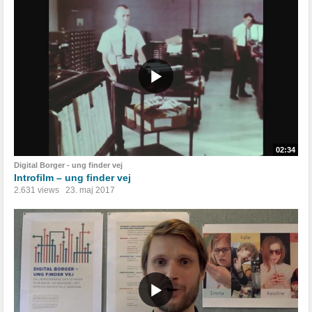
02:34
Digital Borger - ung finder vej
Introfilm – ung finder vej
2.631 views
23. maj 2017