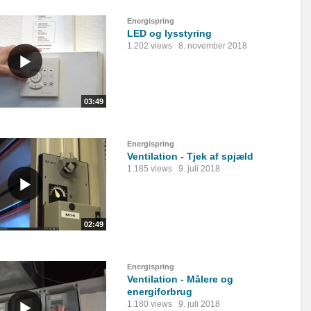
Energispring
LED og lysstyring
1.202 views
8. november 2018
03:49
Energispring
Ventilation - Tjek af spjæld
1.185 views
9. juli 2018
02:49
Energispring
Ventilation - Målere og
energiforbrug
1.180 views
9. juli 2018