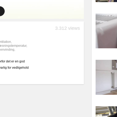
3.312 views
tilation
,
æsningstemperatur
,
envinding
,
rfor det er en god
varlig for vedligehold