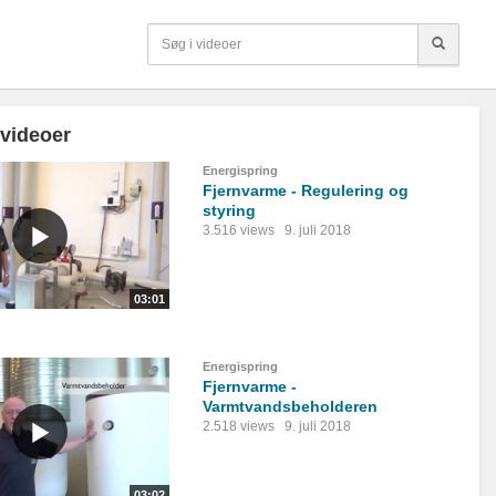
 videoer
Energispring
Fjernvarme - Regulering og
styring
3.516 views
9. juli 2018
03:01
Energispring
Fjernvarme -
Varmtvandsbeholderen
2.518 views
9. juli 2018
03:02