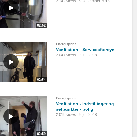
2.142 views
6. september 2018
02:52
Energispring
Ventilation - Serviceeftersyn
2.047 views
9. juli 2018
02:54
Energispring
Ventilation - Indstillinger og
setpunkter - bolig
2.019 views
9. juli 2018
02:59