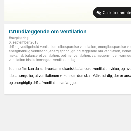
Grundlæggende om ventilation
Energispring
6. september 2018
drift og vedligehold ventilation
,
elbesparelse ventilation
,
energibesparelse ven
energiforbrug ventilation
,
energispring
,
grundlæggende om ventilation
,
indbl
mekanisk balanceret ventilation
,
optimer ventilation
,
varmegenvinder
,
varmeg
ventilation friskluftmængde
,
ventilation fugt
I denne film kan du se, hvordan mekanisk balanceret ventilation virker, og hvo
ide, at sørge for, at ventilationen virker som den skal. Målrettet dig, der er ans
og energirigtig drift af ventilationsanlægget.