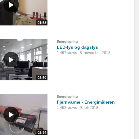
01:53
Energispring
LED-lys og dagslys
1.497 views
8. november 2018
03:50
Energispring
Fjernvarme - Energimåleren
1.462 views
9. juli 2018
02:54