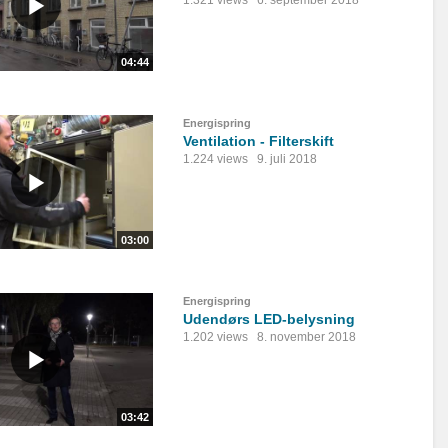
1.321 views
6. september 2018
04:44
Energispring
Ventilation - Filterskift
1.224 views
9. juli 2018
03:00
Energispring
Udendørs LED-belysning
1.202 views
8. november 2018
03:42