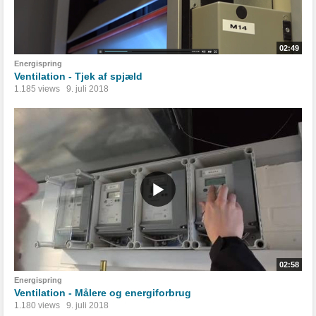
02:49
Energispring
Ventilation - Tjek af spjæld
1.185 views
9. juli 2018
02:58
Energispring
Ventilation - Målere og energiforbrug
1.180 views
9. juli 2018