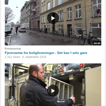
04:44
Energispring
Fjernvarme for boligforeninger - Det kan I selv gøre
1.321 views
6. september 2018