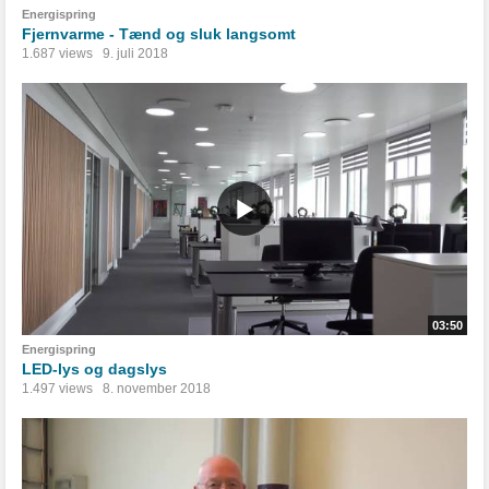
Energispring
Fjernvarme - Tænd og sluk langsomt
1.687 views
9. juli 2018
03:50
Energispring
LED-lys og dagslys
1.497 views
8. november 2018