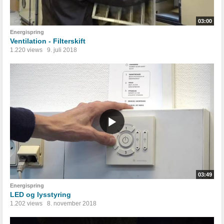
03:00
Energispring
Ventilation - Filterskift
1.220 views
9. juli 2018
03:49
Energispring
LED og lysstyring
1.202 views
8. november 2018