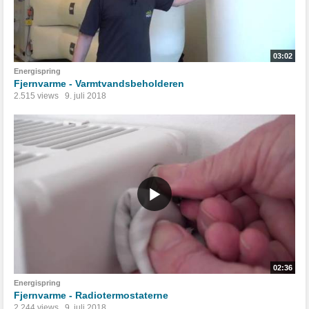
03:02
Energispring
Fjernvarme - Varmtvandsbeholderen
2.515 views
9. juli 2018
02:36
Energispring
Fjernvarme - Radiotermostaterne
2.244 views
9. juli 2018