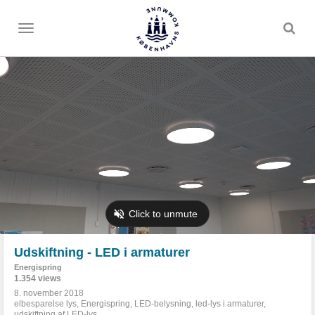
Toggle
menu
Udskiftning - LED i armaturer
Energispring
1.354 views
8. november 2018
elbesparelse lys
,
Energispring
,
LED-belysning
,
led-lys i armaturer
,
udskiftning af LED-lys