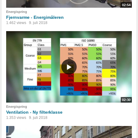
02:54
Energispring
Fjernvarme - Energimåleren
1.462 views
9. juli 2018
02:30
Energispring
Ventilation - Ny filterklasse
1.353 views
9. juli 2018