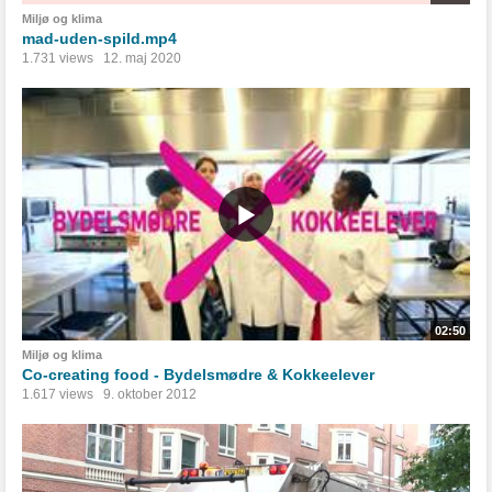
Miljø og klima
mad-uden-spild.mp4
1.731 views
12. maj 2020
02:50
Miljø og klima
Co-creating food - Bydelsmødre & Kokkeelever
1.617 views
9. oktober 2012