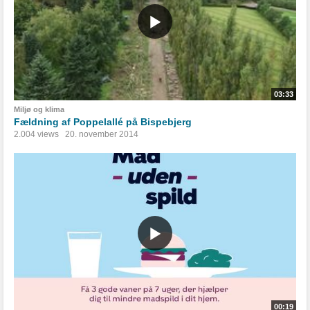
03:33
Miljø og klima
Fældning af Poppelallé på Bispebjerg
2.004 views
20. november 2014
00:19