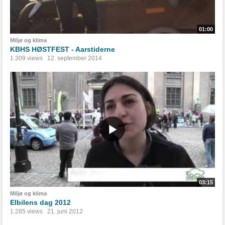
01:00
Miljø og klima
KBHS HØSTFEST - Aarstiderne
1.309 views
12. september 2014
03:15
Miljø og klima
Elbilens dag 2012
1.285 views
21. juni 2012