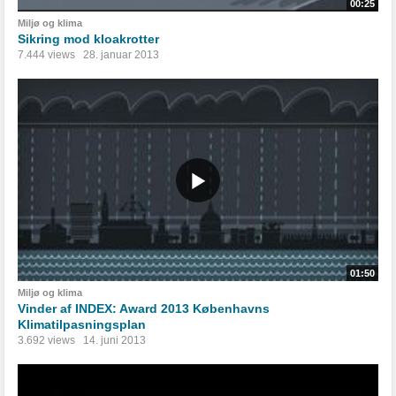
00:25
Miljø og klima
Sikring mod kloakrotter
7.444 views
28. januar 2013
01:50
Miljø og klima
Vinder af INDEX: Award 2013 Københavns
Klimatilpasningsplan
3.692 views
14. juni 2013