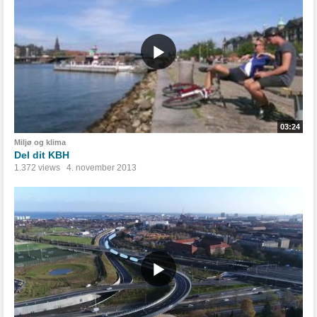
03:24
Miljø og klima
Del dit KBH
1.372 views
4. november 2013