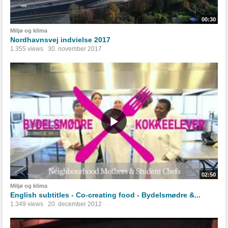
00:30
Miljø og klima
Nordhavnsvej indvielse 2017
1.355 views
30. november 2017
02:50
Miljø og klima
English subtitles - Co-creating food - Bydelsmødre &...
1.349 views
20. december 2012