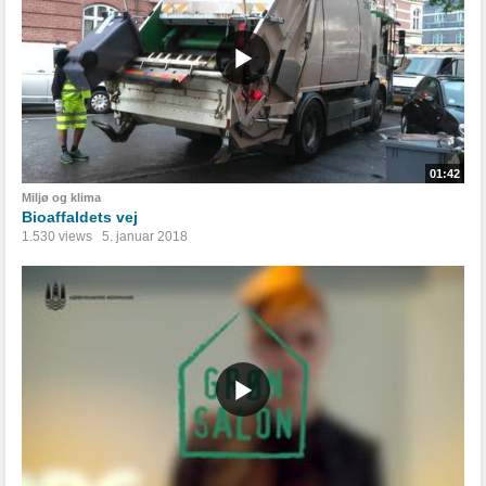
01:42
Miljø og klima
Bioaffaldets vej
1.530 views
5. januar 2018