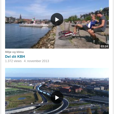
03:24
Miljø og klima
Del dit KBH
1.372 views
4. november 2013