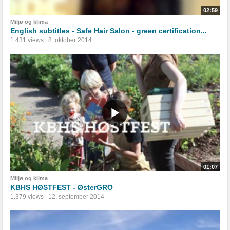
02:59
Miljø og klima
English subtitles - Safe Hair Salon - green certification...
1.431 views
8. oktober 2014
01:07
Miljø og klima
KBHS HØSTFEST - ØsterGRO
1.379 views
12. september 2014