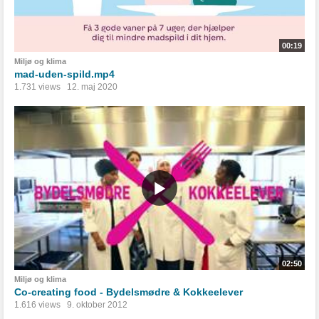
00:19
Miljø og klima
mad-uden-spild.mp4
1.731 views
12. maj 2020
02:50
Miljø og klima
Co-creating food - Bydelsmødre & Kokkeelever
1.616 views
9. oktober 2012