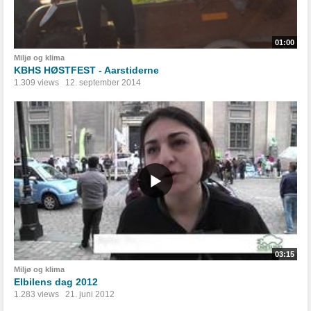
01:00
Miljø og klima
KBHS HØSTFEST - Aarstiderne
1.309 views
12. september 2014
03:15
Miljø og klima
Elbilens dag 2012
1.283 views
21. juni 2012