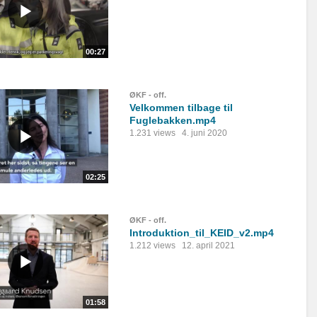
00:27
ØKF - off.
Velkommen tilbage til
Fuglebakken.mp4
1.231 views
4. juni 2020
02:25
ØKF - off.
Introduktion_til_KEID_v2.mp4
1.212 views
12. april 2021
01:58