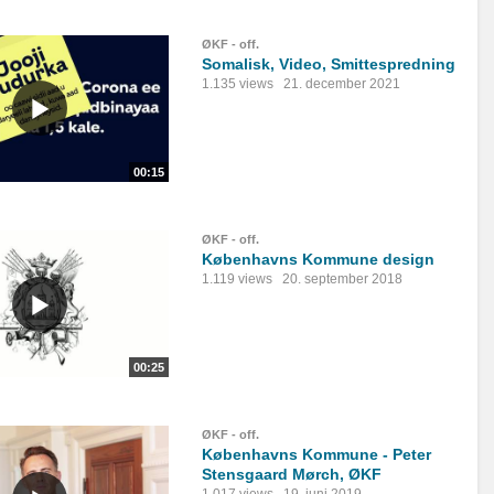
ØKF - off.
Somalisk, Video, Smittespredning
1.135 views
21. december 2021
00:15
ØKF - off.
Københavns Kommune design
1.119 views
20. september 2018
00:25
ØKF - off.
Københavns Kommune - Peter
Stensgaard Mørch, ØKF