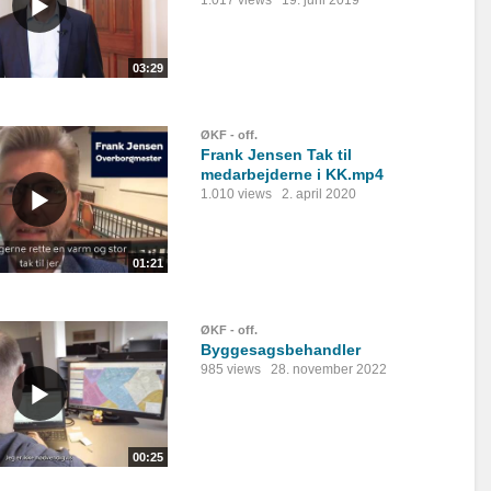
1.017 views
19. juni 2019
03:29
ØKF - off.
Frank Jensen Tak til
medarbejderne i KK.mp4
1.010 views
2. april 2020
01:21
ØKF - off.
Byggesagsbehandler
985 views
28. november 2022
00:25