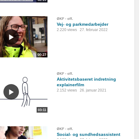
ØKF - off.
Vej- og parkmedarbejder
2.220 views
27. februar 2022
00:27
ØKF - off.
Aktivitetsbaseret indretning
explainerfilm
2.152 views
26. januar 2021
03:11
ØKF - off.
Social- og sundhedsassistent