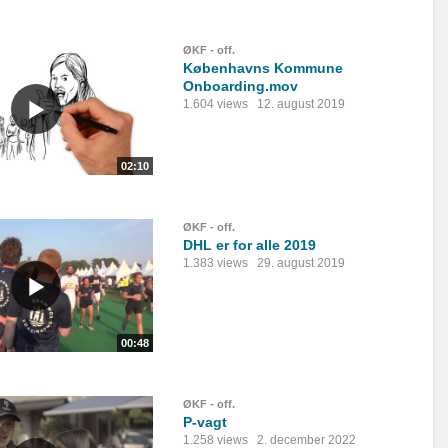
ØKF - off.
Københavns Kommune
Onboarding.mov
1.604 views
12. august 2019
02:10
ØKF - off.
DHL er for alle 2019
1.383 views
29. august 2019
00:48
ØKF - off.
P-vagt
1.258 views
2. december 2022