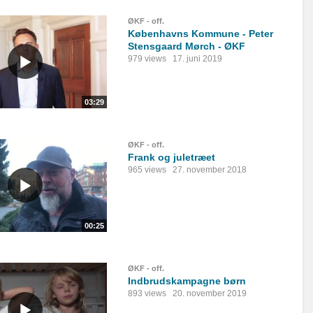
ØKF - off.
Københavns Kommune - Peter
Stensgaard Mørch - ØKF
979 views
17. juni 2019
03:29
ØKF - off.
Frank og juletræet
965 views
27. november 2018
00:25
ØKF - off.
Indbrudskampagne børn
893 views
20. november 2019