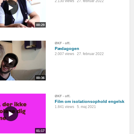
2.130 views
27. februar 2022
00:29
ØKF - off.
Pædagogen
2.007 views
27. februar 2022
00:36
ØKF - off.
Film om isolationsophold engelsk
1.841 views
5. maj 2021
01:17