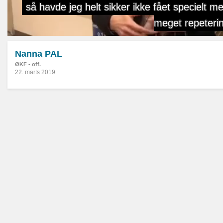
Nanna PAL
ØKF - off.
22. marts 2019